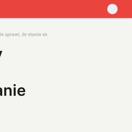
ie sprawi, że stanie się z nim coś niespodziewanego
y
anie