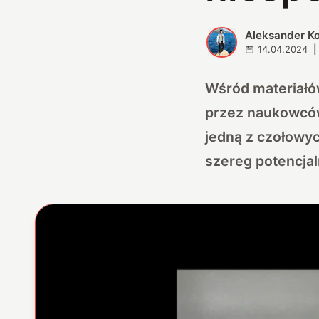
Aleksander K
A
14.04.2024
|
Wśród materiałó
przez naukowców
jedną z czołowych
szereg potencja