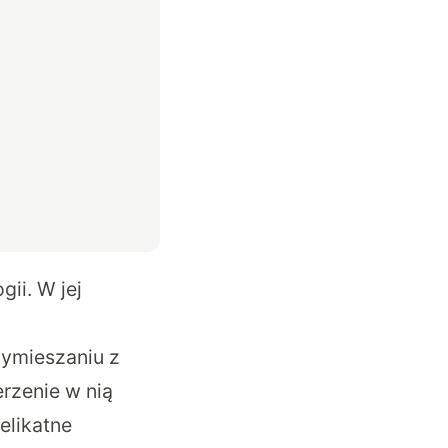
ii. W jej
wymieszaniu z
rzenie w nią
elikatne