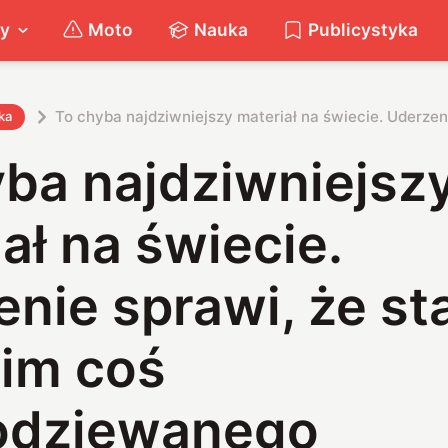
ty
Moto
Nauka
Publicystyka
To chyba najdziwniejszy materiał na świecie. Uderzen
ka
yba najdziwniejsz
ał na świecie.
nie sprawi, że st
nim coś
odziewanego