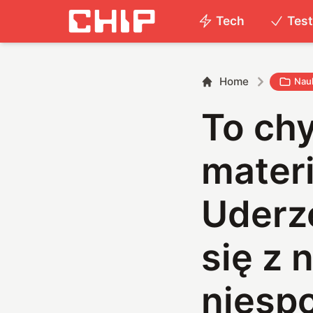
Tech
Tes
Home
Nau
To ch
materi
Uderze
się z 
niesp