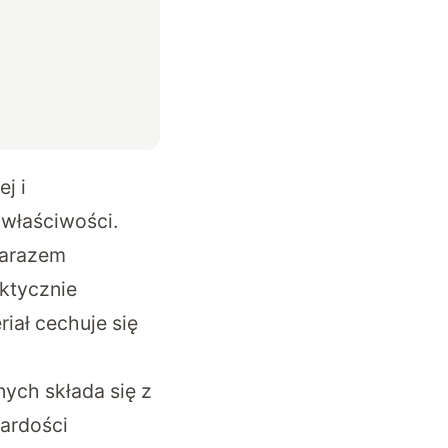
j i
właściwości.
zarazem
ktycznie
iał cechuje się
ych składa się z
wardości