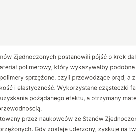
ów Zjednoczonych postanowili pójść o krok dale
teriał polimerowy, który wykazywałby podobne 
. polimery sprzężone, czyli przewodzące prąd, a 
ość i elastyczność. Wykorzystane cząsteczki fa
uzyskania pożądanego efektu, a otrzymany mater
 przewodnością.
ktowany przez naukowców ze Stanów Zjednoczon
przężonych. Gdy zostaje uderzony, zyskuje na t