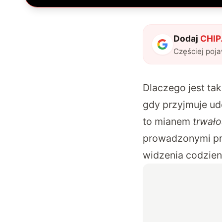
Dodaj
CHIP.
Częściej poj
Dlaczego jest ta
gdy przyjmuje ud
to mianem
trwało
prowadzonymi prz
widzenia codzie