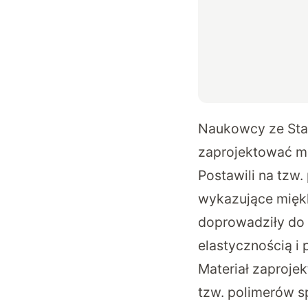
Naukowcy ze Stan
zaprojektować ma
Postawili na tzw
wykazujące miękk
doprowadziły do 
elastycznością i
Materiał zaproje
tzw. polimerów s