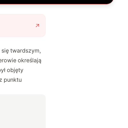
 się twardszym,
erowie określają
był objęty
z punktu