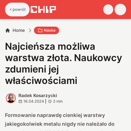
powrót
Home
Nauka
Najcieńsza możliwa
warstwa złota. Naukowcy
zdumieni jej
właściwościami
Radek Kosarzycki
R
16.04.2024
|
3
min
Formowanie naprawdę cienkiej warstwy
jakiegokolwiek metalu nigdy nie należało do