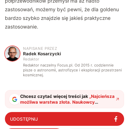
półprzewodników przemysł ma aż nadto
zastosowań, możemy być pewni, że dla goldenu
bardzo szybko znajdzie się jakieś praktyczne
zastosowanie.
NAPISANE PRZEZ
R
Radek Kosarzycki
Redaktor
Redaktor naczelny Focus.pl. Od 2015 r. codziennie
pisze o astronomii, astrofizyce i eksploracji przestrzeni
kosmicznej.
Chcesz czytać więcej treści jak
„
Najcieńsza
możliwa warstwa złota. Naukowcy
zdumieni jej właściwościami
"
?
UDOSTĘPNIJ