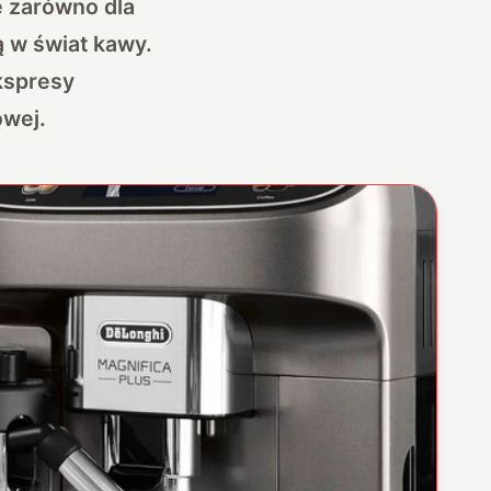
 zarówno dla
ą w świat kawy.
kspresy
owej.