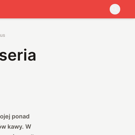
lus
seria
ojej ponad
ków kawy. W