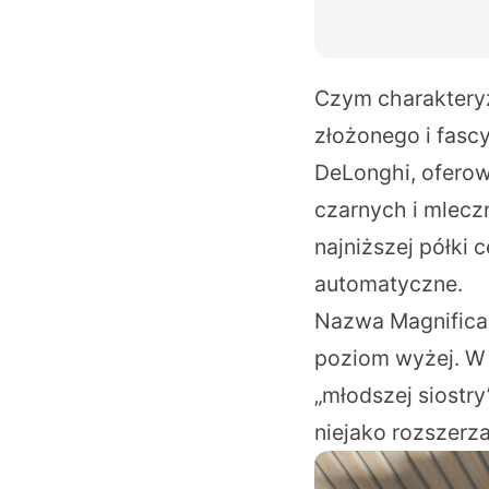
Czym charakteryz
złożonego i fascy
DeLonghi
, ofero
czarnych i mleczn
najniższej półki
automatyczne.
Nazwa Magnific
poziom wyżej. W i
„młodszej siostr
niejako rozszerz