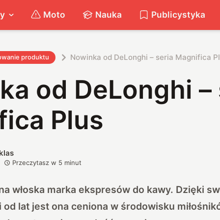
ty
Moto
Nauka
Publicystyka
Nowinka od DeLonghi – seria Magnifica P
owanie produktu
ka od DeLonghi – 
ica Plus
klas
Przeczytasz w
5
minut
ana włoska marka ekspresów do kawy. Dzięki sw
cji od lat jest ona ceniona w środowisku miłośni