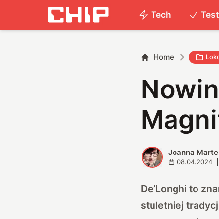
Tech
Tes
Home
Lok
Nowin
Magnif
Joanna Marte
J
08.04.2024
|
De’Longhi to zn
stuletniej trady