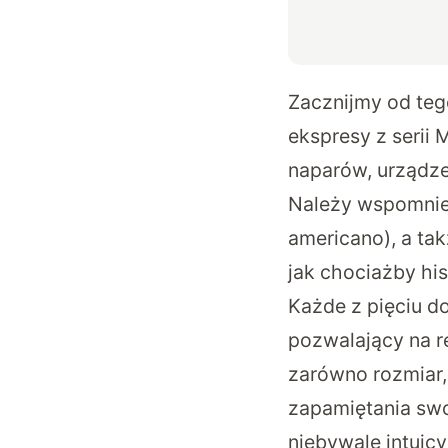
Zacznijmy od teg
ekspresy z serii
naparów, urządzen
Należy wspomnieć 
americano), a tak
jak chociażby hi
Każde z pięciu d
pozwalający na r
zarówno rozmiar,
zapamiętania swo
niebywale intuicy