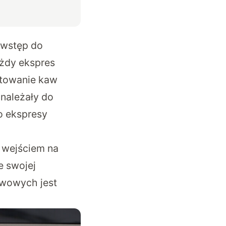
 wstęp do
ażdy
ekspres
otowanie kaw
 należały do
o ekspresy
 wejściem na
e swojej
awowych jest