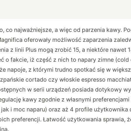
o, co najważniejsze, a więc od parzenia kawy. P
 Magnifica oferowały możliwość zaparzenia zaledw
ia z linii Plus mogą zrobić 15, a niektóre nawet 
o fakcie, iż część z nich to napary zimne (cold 
że napoje, z którymi trudno spotkać się w więks
szpańskie cortado czy włoskie espresso macchia
ostępnych w serii urządzeń posiada dotykowy wy
egulację kawy zgodnie z własnymi preferencjam
 jak i moc naparu) oraz aż 4 profile użytkownika
ich preferencji. Łatwość użytkowania sprawia, ż
jna.