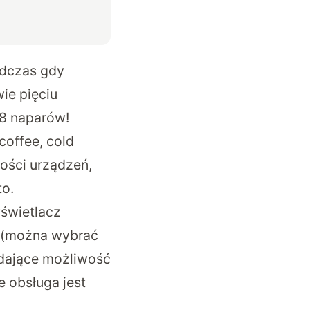
odczas gdy
ie pięciu
18 naparów!
coffee, cold
zości urządzeń,
to.
świetlacz
i (można wybrać
 dające możliwość
e obsługa jest