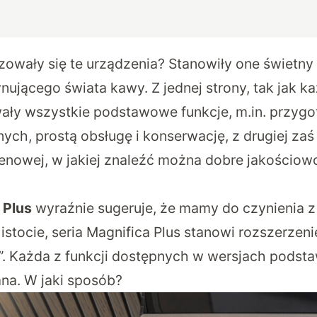
owały się te urządzenia? Stanowiły one świetny
nującego świata kawy. Z jednej strony, tak jak k
wały wszystkie podstawowe funkcje, m.in. przyg
ych, prostą obsługę i konserwację, z drugiej zaś
 cenowej, w jakiej znaleźć można dobre jakościow
a
Plus
wyraźnie sugeruje, że mamy do czynienia z
stocie, seria Magnifica Plus stanowi rozszerzeni
y”. Każda z funkcji dostępnych w wersjach podst
ana. W jaki sposób?