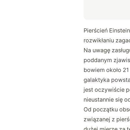
Pierścień Einst
rozwikłaniu zag
Na uwagę zasługu
poddanym zjawis
bowiem około 21 
galaktyka powstał
jest oczywiście 
nieustannie się o
Od początku obs
związanej z pier
dużej mierze za 