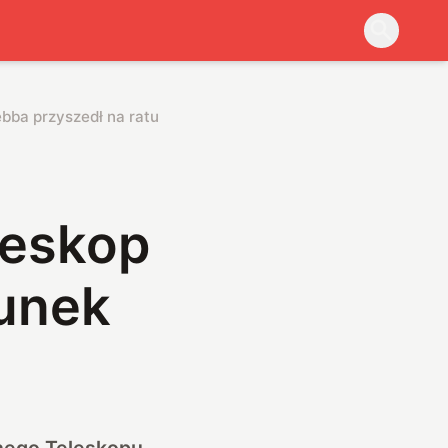
ebba przyszedł na ratunek
leskop
tunek
znego Teleskopu