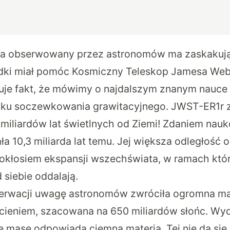
eina obserwowany przez astronomów ma zaskakuj
adki miał pomóc Kosmiczny Teleskop Jamesa We
je fakt, że mówimy o najdalszym znanym nauce 
ku soczewkowania grawitacyjnego. JWST-ER1r zn
miliardów lat świetlnych od Ziemi! Zdaniem na
a 10,3 miliarda lat temu. Jej większa odległość 
pokłosiem ekspansji wszechświata, w ramach któr
d siebie oddalają.
erwacji uwagę astronomów zwróciła ogromna ma
ścieniem, szacowana na 650 miliardów słońc. Wyda
tę masę odpowiada ciemna materia. Tej nie da si