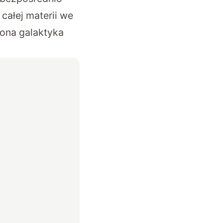
ałej materii we
zona galaktyka