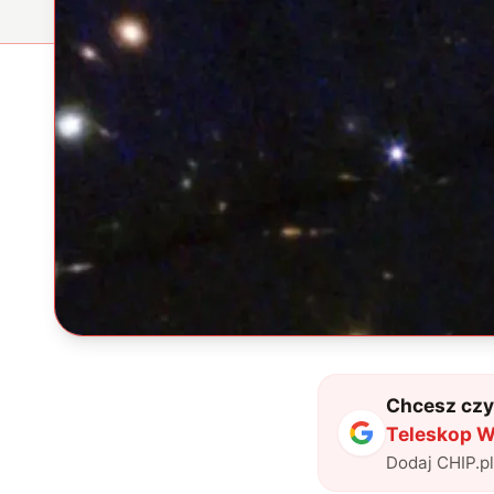
Chcesz czyt
Teleskop W
Dodaj CHIP.p