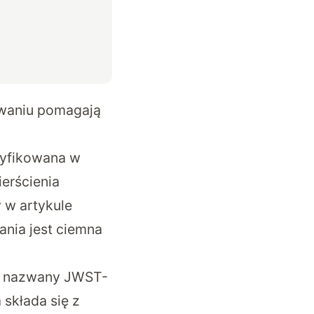
iwaniu pomagają
tyfikowana w
erścienia
y w artykule
ania jest ciemna
ina nazwany JWST-
składa się z