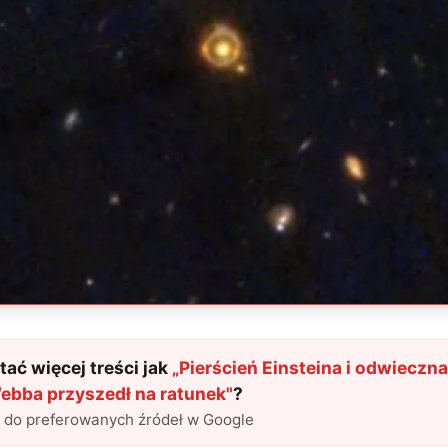
ać więcej treści jak
„
Pierścień Einsteina i odwieczn
ebba przyszedł na ratunek
"
?
l do preferowanych źródeł w Google