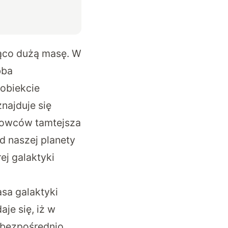
ąco dużą masę. W
bba
obiekcie
ajduje się
ukowców tamtejsza
od naszej planety
ej galaktyki
sa galaktyki
je się, iż w
ę bezpośrednio