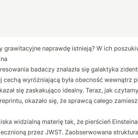
y grawitacyjne naprawdę istnieją? W ich poszuk
ina
resowania badaczy znalazła się galaktyka ziden
ej cechą wyróżniającą była obecność wewnątrz pi
okazał się zaskakująco idealny. Teraz, jak czytam
reprintu
, okazało się, że sprawcą całego zamiesz
iska widzialną materię tak, że pierścień Einste
ecznioną przez JWST. Zaobserwowana struktura 