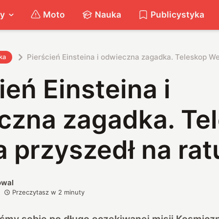
ty
Moto
Nauka
Publicystyka
Pierścień Einsteina i odwieczna zagadka. Teleskop W
ka
ień Einsteina i
czna zagadka. Te
 przyszedł na ra
owal
Przeczytasz w
2
minuty
iśmy sobie po długo oczekiwanej misji Kosmic