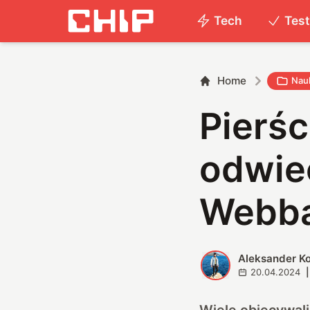
Tech
Tes
Home
Nau
Pierśc
odwie
Webba
Aleksander K
A
20.04.2024
|
Wiele obiecywal