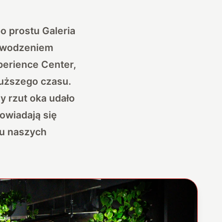
o prostu Galeria
powodzeniem
perience Center,
łuższego czasu.
y rzut oka udało
powiadają się
 u naszych