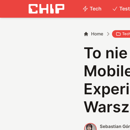
Tech
Tes
Home
Tec
To nie
Mobil
Exper
Warsz
Sebastian Gór
S