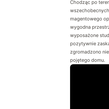
Chodząc po teren
wszechobecnych 
magentowego oper
wygodna przestrz
wyposażone stud
pozytywnie zaska
zgromadzono nie 
pojętego domu.