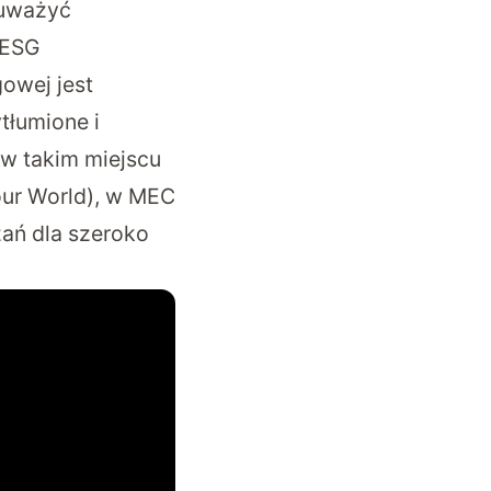
auważyć
 ESG
owej jest
tłumione i
w takim miejscu
our World), w MEC
zań dla szeroko