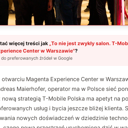
ać więcej treści jak
„
To nie jest zwykły salon. T-Mob
perience Center w Warszawie
"
?
l do preferowanych źródeł w Google
a otwarciu Magenta Experience Center w Warszaw
ndreas Maierhofer, operator ma w Polsce sieć po
 nową strategią T-Mobile Polska ma apetyt na po
oferowanych usług i bycia jeszcze bliżej klienta. 
wania nowych doświadczeń w dziedzinie technol
 czego nowa przestrzeń uruchomiona dziś w war