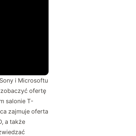
Sony i Microsoftu
 zobaczyć ofertę
m salonie T-
sca zajmuje oferta
, a także
 zwiedzać