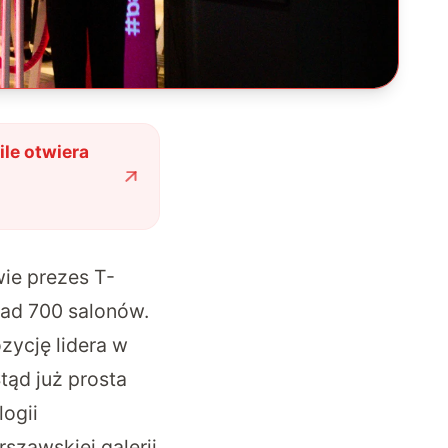
ile otwiera
ie prezes T-
nad 700 salonów.
zycję lidera w
Stąd już prosta
ogii
szawskiej galerii