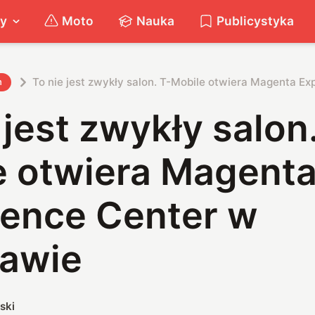
ty
Moto
Nauka
Publicystyka
To nie jest zwykły salon. T-Mobile otwiera Magenta E
h
 jest zwykły salon
e otwiera Magent
ience Center w
awie
ski