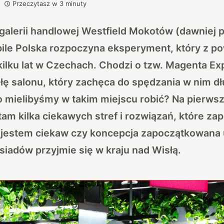
Przeczytasz w
3
minuty
alerii handlowej Westfield Mokotów (dawniej p
le Polska rozpoczyna eksperyment, który z 
kilku lat w Czechach. Chodzi o tzw. Magenta Ex
łę salonu, który zachęca do spędzania w nim d
o mielibyśmy w takim miejscu robić? Na pierwsz
tam kilka ciekawych stref i rozwiązań, które za
 jestem ciekaw czy koncepcja zapoczątkowana
iadów przyjmie się w kraju nad Wisłą.