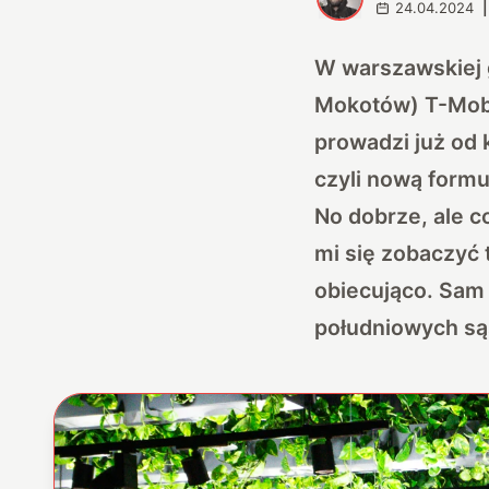
24.04.2024
|
W warszawskiej g
Mokotów) T-Mobi
prowadzi już od 
czyli nową formu
No dobrze, ale c
mi się zobaczyć 
obiecująco. Sam
południowych sąs