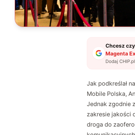
Chcesz czyt
Magenta Ex
Dodaj CHIP.p
Jak podkreślał n
Mobile Polska, A
Jednak zgodnie z
zakresie jakości 
droga do zaofero
komunikacyjnych,