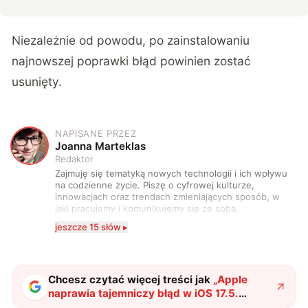
Niezależnie od powodu, po zainstalowaniu
najnowszej poprawki błąd powinien zostać
usunięty.
NAPISANE PRZEZ
J
Joanna Marteklas
Redaktor
Zajmuję się tematyką nowych technologii i ich wpływu
na codzienne życie. Piszę o cyfrowej kulturze,
innowacjach oraz trendach zmieniających sposób, w
jaki pracujemy i komunikujemy się ze sobą.
Szczególnie interesuje mnie relacja między rozwojem
jeszcze 15 słów ▸
technologii a współczesną popkulturą. W wolnych
chwilach zakopuję się w książkach i komiksach —
najczęściej w fantastyce i wuxia.
Chcesz czytać więcej treści jak
„
Apple
naprawia tajemniczy błąd w iOS 17.5.
Usunięte zdjęcia pozostaną usunięte
"
?