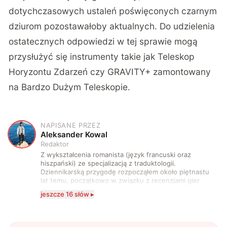
dotychczasowych ustaleń poświęconych czarnym
dziurom pozostawałoby aktualnych. Do udzielenia
ostatecznych odpowiedzi w tej sprawie mogą
przysłużyć się instrumenty takie jak Teleskop
Horyzontu Zdarzeń czy GRAVITY+ zamontowany
na Bardzo Dużym Teleskopie.
NAPISANE PRZEZ
A
Aleksander Kowal
Redaktor
Z wykształcenia romanista (język francuski oraz
hiszpański) ze specjalizacją z traduktologii.
Dziennikarską przygodę rozpocząłem około piętnastu
lat temu, początkowo w związku z recenzjami gier
komputerowych i filmów. Obecnie publikuję
jeszcze 16 słów ▸
zdecydowanie częściej na tematy związane z nauką
oraz technologią. W wolnym czasie uwielbiam
podróżować, śledzić kinowe i książkowe nowości, a
także uprawiać oraz oglądać sport.