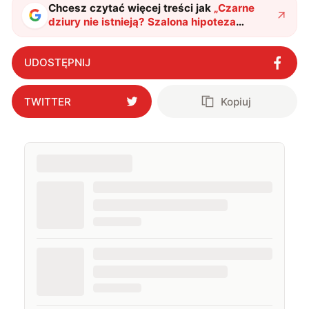
Chcesz czytać więcej treści jak
„
Czarne
dziury nie istnieją? Szalona hipoteza
nabiera kształtów
"
?
UDOSTĘPNIJ
TWITTER
Kopiuj