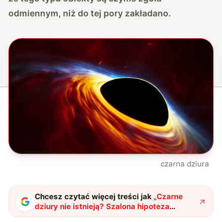
odmiennym, niż do tej pory zakładano.
czarna dziura
Chcesz czytać więcej treści jak
„
Czarne
dziury nie istnieją? Szalona hipoteza
nabiera kształtów
"
?