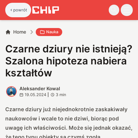
powrót
Home
Nauka
Czarne dziury nie istnieją?
Szalona hipoteza nabiera
kształtów
Aleksander Kowal
A
19.05.2024
|
3
min
Czarne dziury już niejednokrotnie zaskakiwały
naukowców i wcale to nie dziwi, biorąc pod
uwagę ich właściwości. Może się jednak okazać,
że tego typu obiekty są czymś zgoła