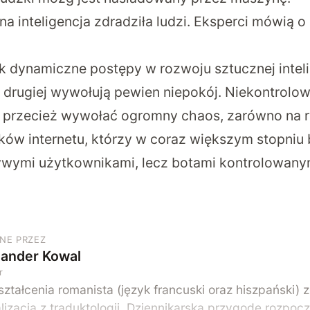
na inteligencja zdradziła ludzi. Eksperci mówią
tak dynamiczne postępy w rozwoju sztucznej intel
 drugiej wywołują pewien niepokój. Niekontrolo
 przecież wywołać ogromny chaos, zarówno na ry
ów internetu, którzy w coraz większym stopniu 
żywymi użytkownikami, lecz botami kontrolowany
NE PRZEZ
sander Kowal
r
ztałcenia romanista (język francuski oraz hiszpański) 
lizacją z traduktologii. Dziennikarską przygodę rozpoc