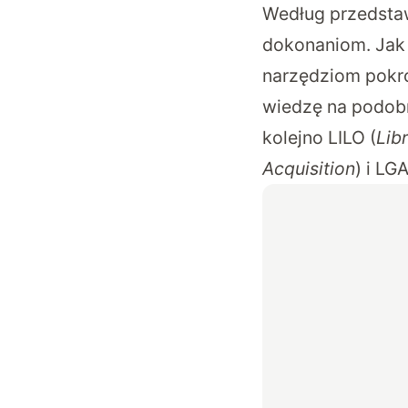
Według przedstawi
dokonaniom. Jak 
narzędziom pokro
wiedzę na podobny
kolejno LILO (
Lib
Acquisition
) i LGA