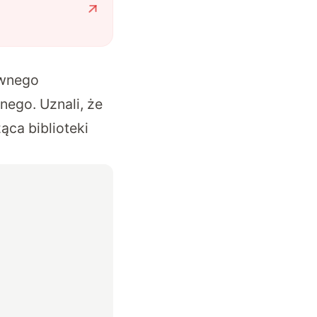
awnego
ego. Uznali, że
ca biblioteki