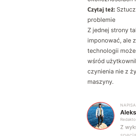
Sztucz
Czytaj też:
problemie
Z jednej strony 
imponować, ale z
technologii może
wśród użytkownik
czynienia nie z 
maszyny.
NAPISA
Alek
A
Redakto
Z wyks
specja