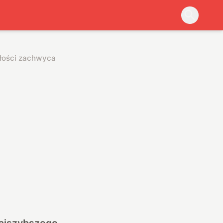
złości zachwyca
najszybszego