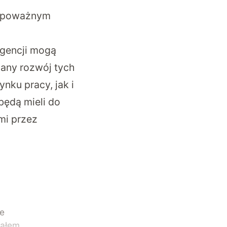
 o poważnym
igencji mogą
wany rozwój tych
nku pracy, jak i
będą mieli do
mi przez
ze
ząłem