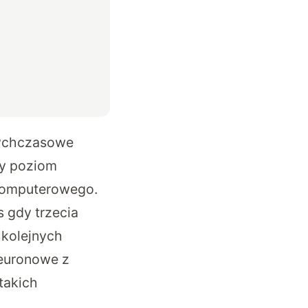
tychczasowe
zy poziom
 komputerowego.
 gdy trzecia
kolejnych
neuronowe z
takich