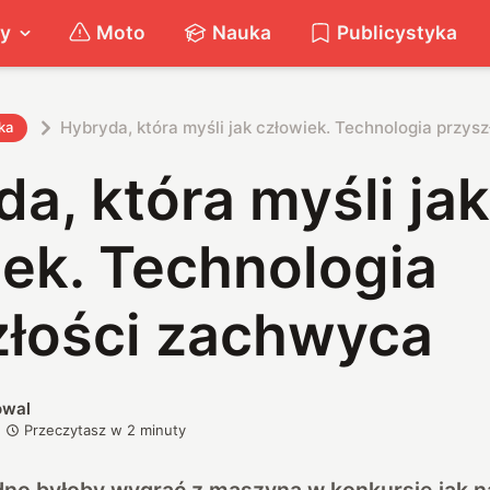
ty
Moto
Nauka
Publicystyka
Hybryda, która myśli jak człowiek. Technologia przys
ka
a, która myśli jak
ek. Technologia
złości zachwyca
owal
Przeczytasz w
2
minuty
dno byłoby wygrać z maszyną w konkursie jak 