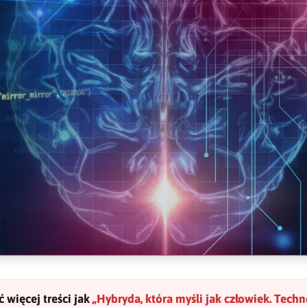
 więcej treści jak
„
Hybryda, która myśli jak człowiek. Techn