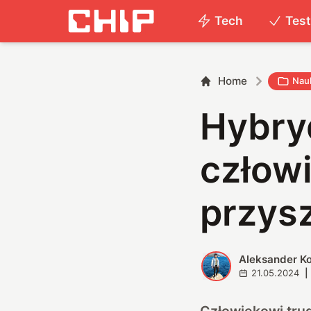
Tech
Tes
Home
Nau
Hybryd
człowi
przys
Aleksander K
A
21.05.2024
|
Człowiekowi tru