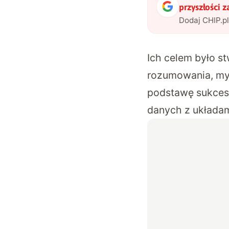
przyszłości 
Dodaj CHIP.p
Ich celem było s
rozumowania, myś
podstawę sukcesu
danych z układami