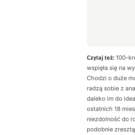
100-kr
Czytaj też:
wspięła się na w
Chodzi o duże mo
radzą sobie z an
daleko im do ide
ostatnich 18 mie
niezdolność do r
podobnie zresztą