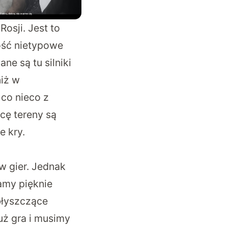
osji. Jest to
dość nietypowe
ne są tu silniki
niż w
 co nieco z
cę tereny są
e kry.
w gier. Jednak
amy pięknie
błyszczące
już gra i musimy