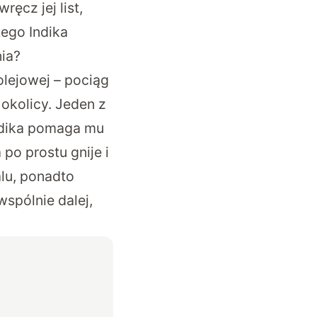
ęcz jej list,
tego Indika
ia?
lejowej – pociąg
 okolicy. Jeden z
Indika pomaga mu
 po prostu gnije i
alu, ponadto
spólnie dalej,