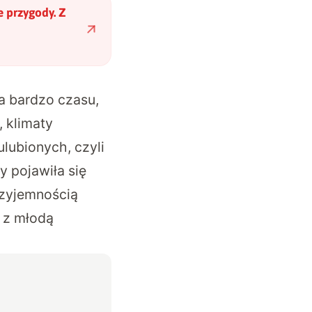
e przygody. Z
a bardzo czasu,
 klimaty
lubionych, czyli
 pojawiła się
rzyjemnością
 z młodą