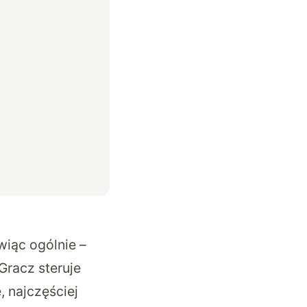
wiąc ogólnie –
Gracz steruje
 najczęściej