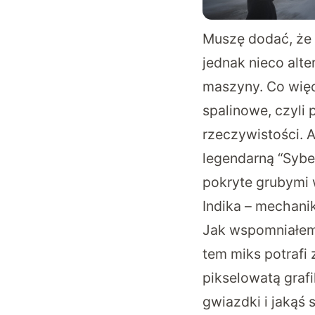
Muszę dodać, że a
jednak nieco alte
maszyny. Co więce
spalinowe, czyli 
rzeczywistości. A
legendarną “Syber
pokryte grubymi w
Indika – mechani
Jak wspomniałem 
tem miks potrafi
pikselowatą graf
gwiazdki i jakąś s