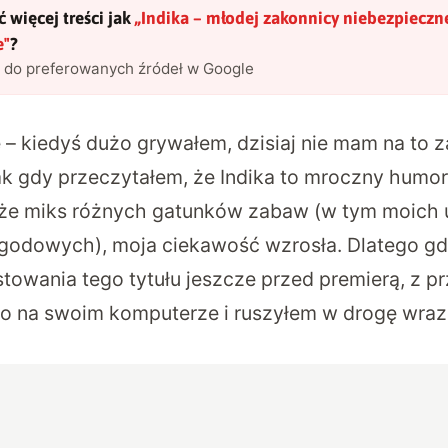
 więcej treści jak
„
Indika – młodej zakonnicy niebezpieczn
e
"
?
l do preferowanych źródeł w Google
– kiedyś dużo grywałem, dzisiaj nie mam na to z
ak gdy przeczytałem, że Indika to mroczny humor,
że miks różnych gatunków zabaw (w tym moich u
ygodowych), moja ciekawość wzrosła. Dlatego gdy
stowania tego tytułu jeszcze przed premierą, z p
o na swoim komputerze i ruszyłem w drogę wraz