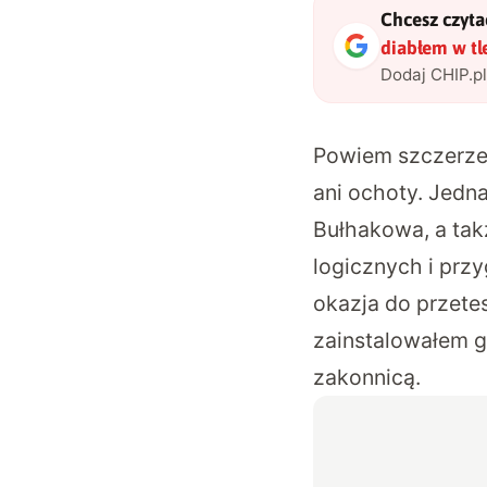
Chcesz czytać
diabłem w tl
Dodaj CHIP.p
Powiem szczerze 
ani ochoty. Jedn
Bułhakowa, a tak
logicznych i prz
okazja do przete
zainstalowałem g
zakonnicą.