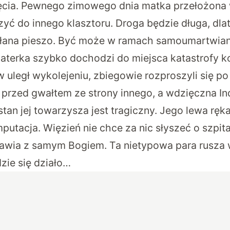
ęcia. Pewnego zimowego dnia matka przełożona wr
yć do innego klasztoru. Droga będzie długa, dla
słana pieszo. Być może w ramach samoumartwian
terka szybko dochodzi do miejsca katastrofy ko
uległ wykolejeniu, zbiegowie rozproszyli się po
e ją przed gwałtem ze strony innego, a wdzięczna 
stan jej towarzysza jest tragiczny. Jego lewa ręka
putacja. Więzień nie chce za nic słyszeć o szpit
mawia z samym Bogiem. Ta nietypowa para rusza w
zie się działo…