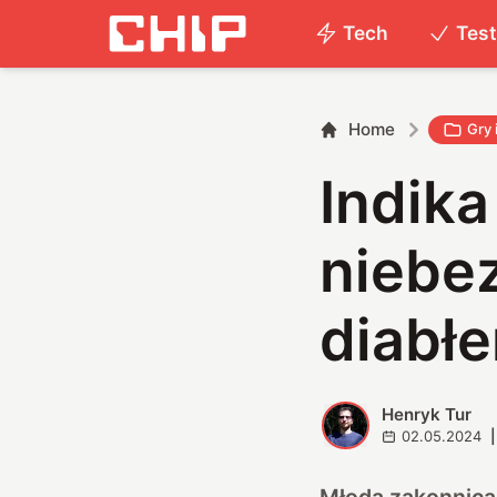
Tech
Tes
Home
Gry 
Indika
niebe
diabłe
Henryk Tur
H
02.05.2024
|
Młoda zakonnica 