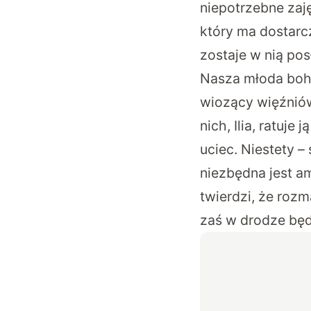
niepotrzebne zaj
który ma dostarcz
zostaje w nią po
Nasza młoda boha
wiozący więźniów 
nich, Ilia, ratuj
uciec. Niestety – 
niezbędna jest am
twierdzi, że roz
zaś w drodze będ