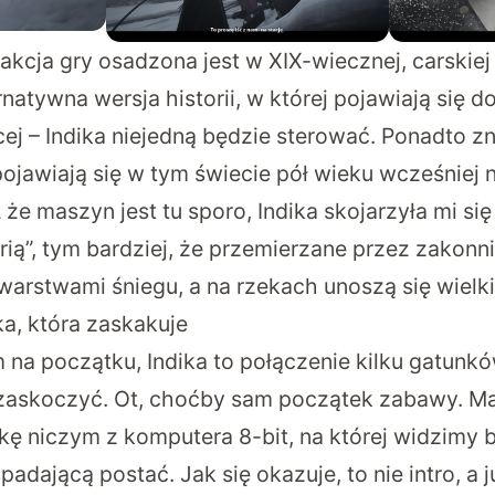
kcja gry osadzona jest w XIX-wiecznej, carskiej R
rnatywna wersja historii, w której pojawiają się 
j – Indika niejedną będzie sterować. Ponadto zna
pojawiają się w tym świecie pół wieku wcześniej 
 że maszyn jest tu sporo, Indika skojarzyła mi się
ią”, tym bardziej, że przemierzane przez zakonni
arstwami śniegu, a na rzekach unoszą się wielki
ka, która zaskakuje
na początku, Indika to połączenie kilku gatunkó
 zaskoczyć. Ot, choćby sam początek zabawy. M
ikę niczym z komputera 8-bit, na której widzimy 
padającą postać. Jak się okazuje, to nie intro, a 