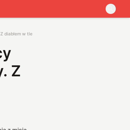
 Z diabłem w tle
cy
. Z
ia z misją