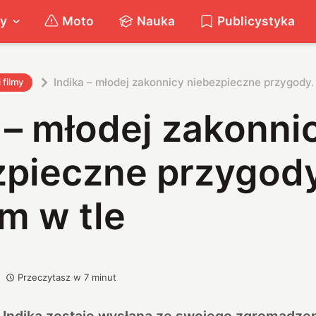
ty
Moto
Nauka
Publicystyka
Indika – młodej zakonnicy niebezpieczne przygody.
i filmy
 – młodej zakonni
zpieczne przygody
m w tle
Przeczytasz w
7
minut
Indika zostaje wysłana ze swojego zgromadzen