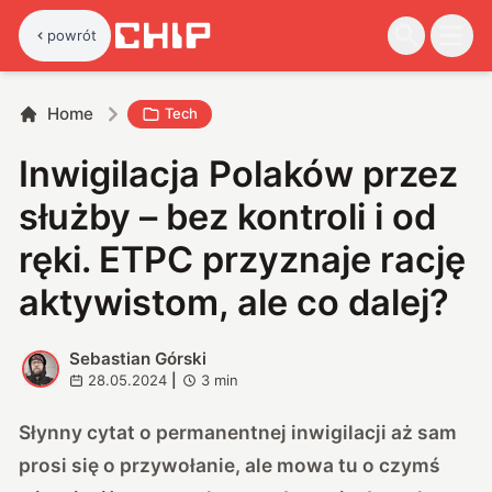
powrót
Home
Tech
Inwigilacja Polaków przez
służby – bez kontroli i od
ręki. ETPC przyznaje rację
aktywistom, ale co dalej?
Sebastian Górski
S
28.05.2024
|
3
min
Słynny cytat o permanentnej inwigilacji aż sam
prosi się o przywołanie, ale mowa tu o czymś