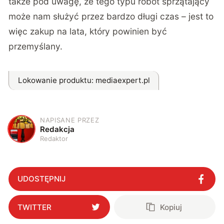
także pod uwagę, że tego typu robot sprzątający
może nam służyć przez bardzo długi czas – jest to
więc zakup na lata, który powinien być
przemyślany.
Lokowanie produktu
: mediaexpert.pl
NAPISANE PRZEZ
R
Redakcja
Redaktor
UDOSTĘPNIJ
TWITTER
Kopiuj