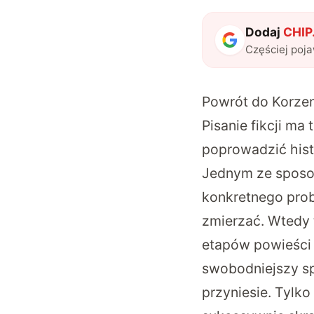
Dodaj
CHIP.
Częściej poj
Powrót do Korzen
Pisanie fikcji ma
poprowadzić histo
Jednym ze sposob
konkretnego prob
zmierzać. Wtedy 
etapów powieści
swobodniejszy sp
przyniesie. Tylko