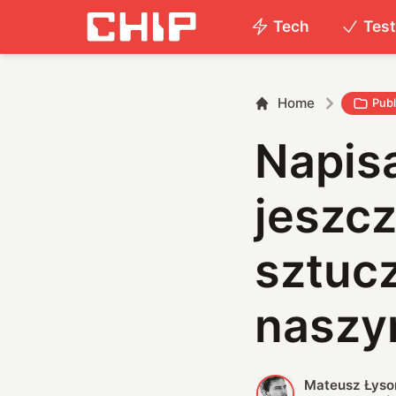
Tech
Tes
Home
Publ
Napisa
jeszcz
sztucz
naszy
Mateusz Łyso
M