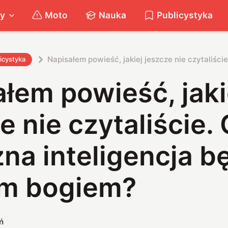
ty
Moto
Nauka
Publicystyka
Napisałem powieść, jakiej jeszcze nie czytaliśc
icystyka
łem powieść, jaki
e nie czytaliście.
na inteligencja b
m bogiem?
ń