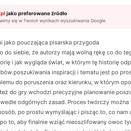
pl
jako preferowane źródło
awimy się w Twoich wynikach wyszukiwania Google
i jako pouczająca pisarska przygoda
 to do siebie, że autorzy mają wolną rękę co do te
rię i jak wygląda świat, w którym tę historię od
ów poszukiwania inspiracji i tematu jest po pros
lemu do poruszenia oraz kierunku, w którym op
też do gry wchodzi precyzyjne planowanie pos
 wedle odgórnych zasad. Proces twórczy można 
osób, po prostu wymyślając i pisząc to, co nam 
 po to, aby finalnie wziąć nieoszlifowany owoc ty