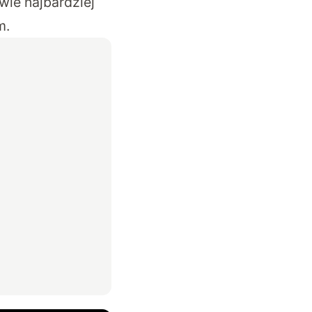
wie najbardziej
m.