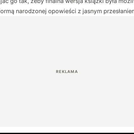
ać go tak, żeby finalna wersja książki była możli
ormą narodzonej opowieści z jasnym przesłanie