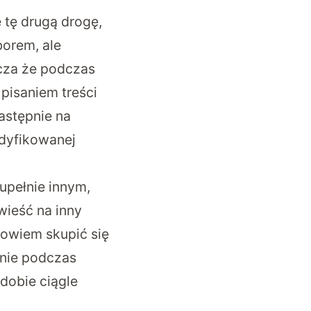
 tę drugą drogę,
orem, ale
cza że podczas
 pisaniem treści
astępnie na
odyfikowanej
upełnie innym,
owieść na inny
bowiem skupić się
mnie podczas
 dobie ciągle