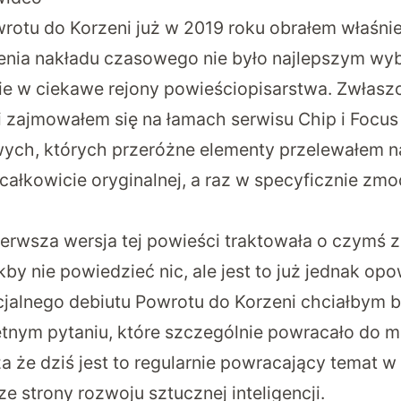
otu do Korzeni już w 2019 roku obrałem właśnie
enia nakładu czasowego nie było najlepszym wyb
e w ciekawe rejony powieściopisarstwa. Zwłasz
ki zajmowałem się na łamach serwisu Chip i Focus
ch, których przeróżne elementy przelewałem n
całkowicie oryginalnej, a raz w specyficznie zm
ierwsza wersja tej powieści traktowała o czymś z
akby nie powiedzieć nic, ale jest to już jednak op
ficjalnego debiutu Powrotu do Korzeni chciałbym 
tnym pytaniu, które szczególnie powracało do 
a że dziś jest to regularnie powracający temat w
e strony rozwoju sztucznej inteligencji.