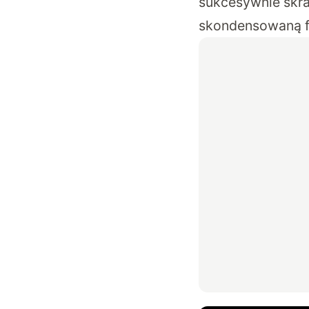
sukcesywnie skraj
skondensowaną f