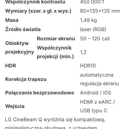
Współczynnik kontrastu
450 000:1
Wymiary (szer. x gł. x wys.)
80×135×135 mm
Masa
1,49 kg
Źródło światła
laser (RGB)
Rozmiar ekranu
50 – 120 cali
Obiektyw
Współczynnik
projekcyjny
1,2
projekcji (min.)
HDR
HDR10
automatyczna
Korekcja trapezu
regulacja ekranu
Połączenie bezprzewodowe
Android / iOS
HDMI z eARC /
Wejścia
USB typu C
LG CineBeam Q
wyróżnia się kompaktową,
minimalistyczną obudową, z uchwytem