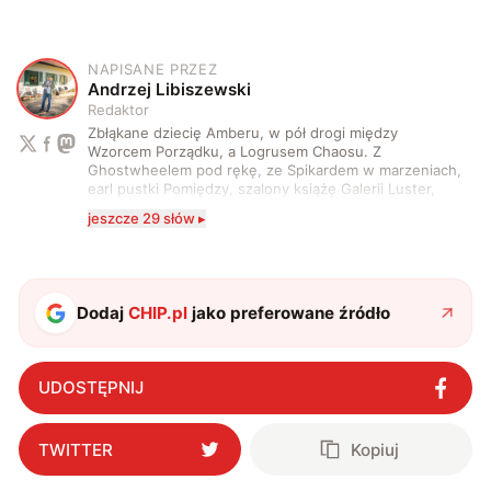
NAPISANE PRZEZ
A
Andrzej Libiszewski
Redaktor
Zbłąkane dziecię Amberu, w pół drogi między
Wzorcem Porządku, a Logrusem Chaosu. Z
Ghostwheelem pod rękę, ze Spikardem w marzeniach,
earl pustki Pomiędzy, szalony książę Galerii Luster,
karta Tarota nakreślona między wtedy, a teraz. A
jeszcze 29 słów ▸
serio? Pisaniem o szeroko pojętej technice o zajmuję
się od 2017 roku. Poza tym kocham fotografię, książki,
fantastykę i koty. W wolnych chwilach słucham muzyki
i gram w gry :)
Dodaj
CHIP.pl
jako preferowane źródło
UDOSTĘPNIJ
TWITTER
Kopiuj