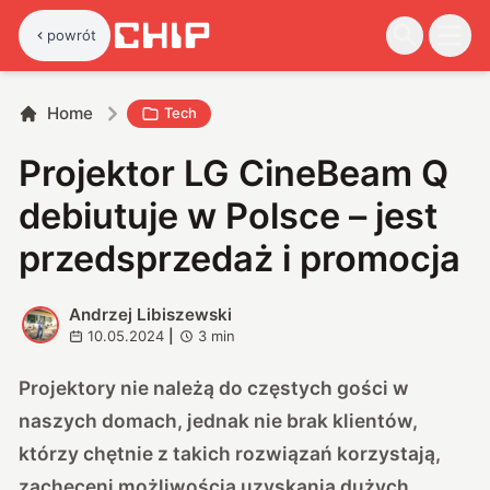
powrót
Home
Tech
Projektor LG CineBeam Q
debiutuje w Polsce – jest
przedsprzedaż i promocja
Andrzej Libiszewski
A
10.05.2024
|
3
min
Projektory nie należą do częstych gości w
naszych domach, jednak nie brak klientów,
którzy chętnie z takich rozwiązań korzystają,
zachęceni możliwością uzyskania dużych