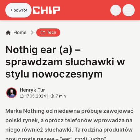
powrót
Home
Tech
Nothig ear (a) –
sprawdzam słuchawki w
stylu nowoczesnym
Henryk Tur
H
17.05.2024
|
7
min
Marka Nothing od niedawna próbuje zawojować
polski rynek, a oprócz telefonów wprowadza na
niego również słuchawki. Ta rodzina produktów
nosi prostą nazwę – “ear”, czyli “ucho”.