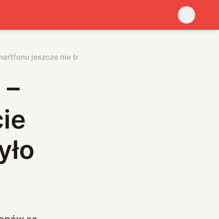
martfonu jeszcze nie było
 –
ie
yło
fonów są