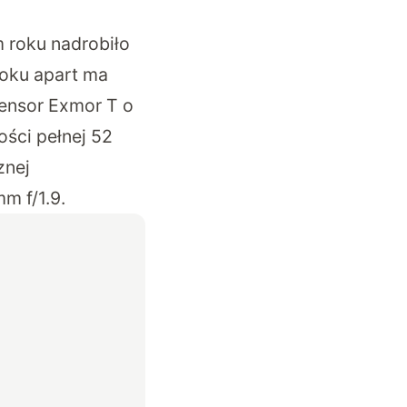
m roku nadrobiło
oku apart ma
sensor Exmor T o
ości pełnej 52
znej
m f/1.9.