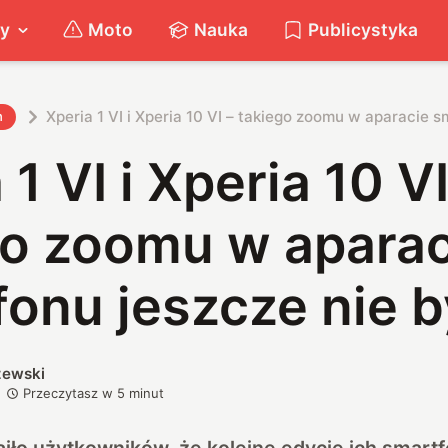
ty
Moto
Nauka
Publicystyka
Xperia 1 VI i Xperia 10 VI – takiego zoomu w aparacie s
h
 1 VI i Xperia 10 VI
go zoomu w aparac
onu jeszcze nie b
zewski
Przeczytasz w
5
minut
iło użytkowników, że kolejne edycje ich smart