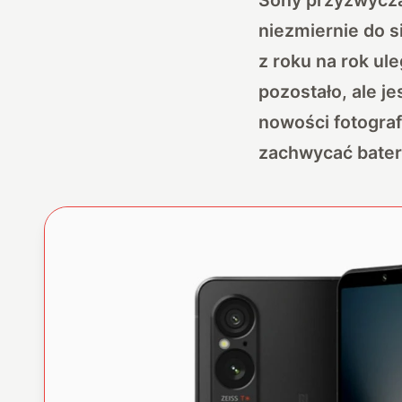
niezmiernie do s
z roku na rok u
pozostało, ale j
nowości fotograf
zachwycać bater