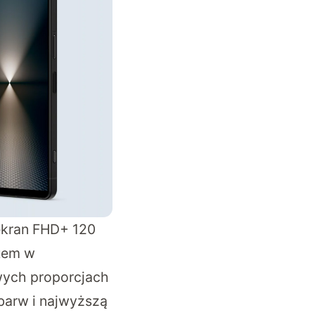
ekran FHD+ 120
atem w
wych proporcjach
barw i najwyższą