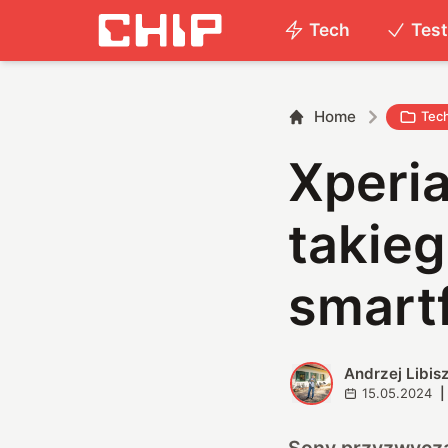
Tech
Tes
Home
Tec
Xperia
takie
smartf
Andrzej Libis
A
15.05.2024
|
Sony przyzwycza