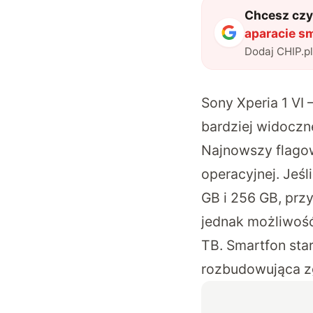
Chcesz czyt
aparacie sm
Dodaj CHIP.p
Sony Xperia 1 VI
bardziej widoczn
Najnowszy flagow
operacyjnej. Jeśl
GB i 256 GB, prz
jednak możliwoś
TB. Smartfon star
rozbudowująca z