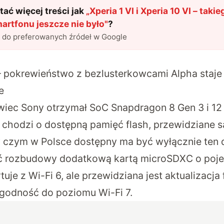
ać więcej treści jak
„
Xperia 1 VI i Xperia 10 VI – tak
artfonu jeszcze nie było
"
?
l do preferowanych źródeł w Google
 – pokrewieństwo z bezlusterkowcami Alpha staje 
e
iec Sony otrzymał SoC Snapdragon 8 Gen 3 i 12
i chodzi o dostępną pamięć flash, przewidziane s
y czym w Polsce dostępny ma być wyłącznie ten d
ć rozbudowy dodatkową kartą microSDXC o poje
tuje z Wi-Fi 6, ale przewidziana jest aktualizacja
godność do poziomu Wi-Fi 7.