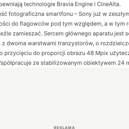
ewniają technologie Bravia Engine i CineAlta.
ęść fotograficzna smartfonu – Sony już w zeszły
ości do flagowców pod tym względem, a w tym r
nieźle zamieszać. Sercem głównego aparatu jest 
″, z dwoma warstwami tranzystorów, o rozdzielcz
po przycięciu do proporcji obrazu 48 Mpix użytec
Współpracuje ze stabilizowanym obiektywem 24 m