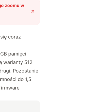
iego zoomu w
się coraz
 GB pamięci
ą warianty 512
rugi. Pozostanie
mności do 1,5
 firmware