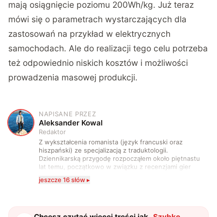
mają osiągnięcie poziomu 200Wh/kg. Już teraz
mówi się o parametrach wystarczających dla
zastosowań na przykład w elektrycznych
samochodach. Ale do realizacji tego celu potrzeba
też odpowiednio niskich kosztów i możliwości
prowadzenia masowej produkcji.
NAPISANE PRZEZ
A
Aleksander Kowal
Redaktor
Z wykształcenia romanista (język francuski oraz
hiszpański) ze specjalizacją z traduktologii.
Dziennikarską przygodę rozpocząłem około piętnastu
lat temu, początkowo w związku z recenzjami gier
komputerowych i filmów. Obecnie publikuję
jeszcze 16 słów ▸
zdecydowanie częściej na tematy związane z nauką
oraz technologią. W wolnym czasie uwielbiam
podróżować, śledzić kinowe i książkowe nowości, a
także uprawiać oraz oglądać sport.
Chcesz czytać więcej treści jak
„
Szybko