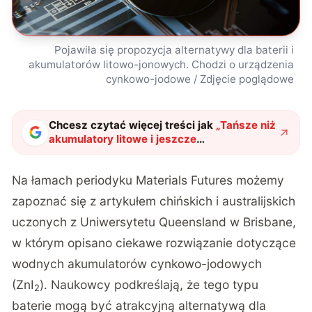
Pojawiła się propozycja alternatywy dla baterii i
akumulatorów litowo-jonowych. Chodzi o urządzenia
cynkowo-jodowe / Zdjęcie poglądowe
Chcesz czytać więcej treści jak
„
Tańsze niż
akumulatory litowe i jeszcze
“długowieczne”. Czym są te chińskie
baterie?
"
?
Na łamach periodyku
Materials Futures
możemy
zapoznać się z artykułem chińskich i australijskich
uczonych z Uniwersytetu Queensland w Brisbane,
w którym opisano ciekawe rozwiązanie dotyczące
wodnych akumulatorów cynkowo-jodowych
(ZnI
). Naukowcy podkreślają, że tego typu
2
baterie mogą być atrakcyjną alternatywą dla