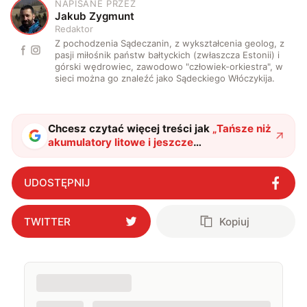
NAPISANE PRZEZ
J
Jakub Zygmunt
Redaktor
Z pochodzenia Sądeczanin, z wykształcenia geolog, z
pasji miłośnik państw bałtyckich (zwłaszcza Estonii) i
górski wędrowiec, zawodowo "człowiek-orkiestra", w
sieci można go znaleźć jako Sądeckiego Włóczykija.
Chcesz czytać więcej treści jak
„
Tańsze niż
akumulatory litowe i jeszcze
“długowieczne”. Czym są te chińskie
baterie?
"
?
UDOSTĘPNIJ
TWITTER
Kopiuj