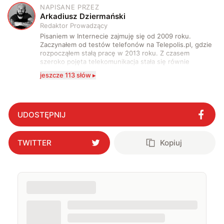
NAPISANE PRZEZ
A
Arkadiusz Dziermański
Redaktor Prowadzący
Pisaniem w Internecie zajmuję się od 2009 roku.
Zaczynałem od testów telefonów na Telepolis.pl, gdzie
rozpocząłem stałą pracę w 2013 roku. Z czasem
szeroko pojęta telekomunikacja stała się równie
wciągająca co telefony, a rozwój technologii sprawił,
jeszcze 113 słów ▸
że do urządzeń mobilnych dołączył też inny sprzęt
elektroniczny. Dzisiaj moje biurko zasypuje każdy
rodzaj sprzętu, a o sieci 5G mogę mówić obudzony w
środku nocy. Od 2019 roku śledzę i opisuję ruchy
antykomórkowe w Polsce i na świecie. Poziom
UDOSTĘPNIJ
wylewanego przez nie hejtu świadczy o tym, że robię
to dobrze. Na przestrzeni ostatnich lat moje teksty
pojawiały się na łamach serwisów GamingSociety, Gry-
TWITTER
Kopiuj
Online i PCWorld.pl, a od 2020 roku jestem związany z
WhatNext.pl, gdzie jestem zastępcą redaktora
naczelnego. Życie prywatne łączę z zawodowym,
interesując się nowymi technologiami, ale nie
pogardzę dobrą muzyką, serialem, grami
komputerowymi czy sportem.