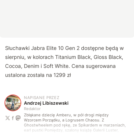
Słuchawki Jabra Elite 10 Gen 2 dostępne będą w
sierpniu, w kolorach Titanium Black, Gloss Black,
Cocoa, Denim i Soft White. Cena sugerowana
ustalona została na 1299 zł
NAPISANE PRZEZ
A
Andrzej Libiszewski
Redaktor
Zbłąkane dziecię Amberu, w pół drogi między
Wzorcem Porządku, a Logrusem Chaosu. Z
Ghostwheelem pod rękę, ze Spikardem w marzeniach,
earl pustki Pomiędzy, szalony książę Galerii Luster,