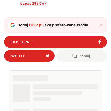
karta Tarota nakreślona między wtedy, a teraz. A
jeszcze 29 słów ▸
serio? Pisaniem o szeroko pojętej technice o zajmuję
się od 2017 roku. Poza tym kocham fotografię, książki,
fantastykę i koty. W wolnych chwilach słucham muzyki
i gram w gry :)
Dodaj
CHIP.pl
jako preferowane źródło
UDOSTĘPNIJ
TWITTER
Kopiuj