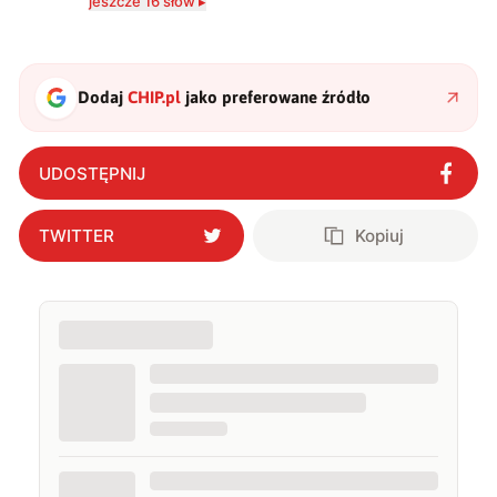
jeszcze 16 słów ▸
zdecydowanie częściej na tematy związane z nauką
oraz technologią. W wolnym czasie uwielbiam
podróżować, śledzić kinowe i książkowe nowości, a
także uprawiać oraz oglądać sport.
Dodaj
CHIP.pl
jako preferowane źródło
UDOSTĘPNIJ
TWITTER
Kopiuj