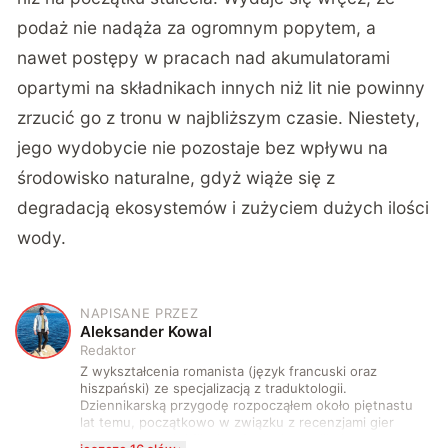
podaż nie nadąża za ogromnym popytem, a
nawet postępy w pracach nad akumulatorami
opartymi na składnikach innych niż lit nie powinny
zrzucić go z tronu w najbliższym czasie. Niestety,
jego wydobycie nie pozostaje bez wpływu na
środowisko naturalne, gdyż wiąże się z
degradacją ekosystemów i zużyciem dużych ilości
wody.
NAPISANE PRZEZ
A
Aleksander Kowal
Redaktor
Z wykształcenia romanista (język francuski oraz
hiszpański) ze specjalizacją z traduktologii.
Dziennikarską przygodę rozpocząłem około piętnastu
lat temu, początkowo w związku z recenzjami gier
komputerowych i filmów. Obecnie publikuję