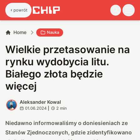
powrót
Home
Nauka
Wielkie przetasowanie na
rynku wydobycia litu.
Białego złota będzie
więcej
Aleksander Kowal
A
01.06.2024
|
2
min
Niedawno informowaliśmy o doniesieniach ze
Stanów Zjednoczonych, gdzie zidentyfikowano