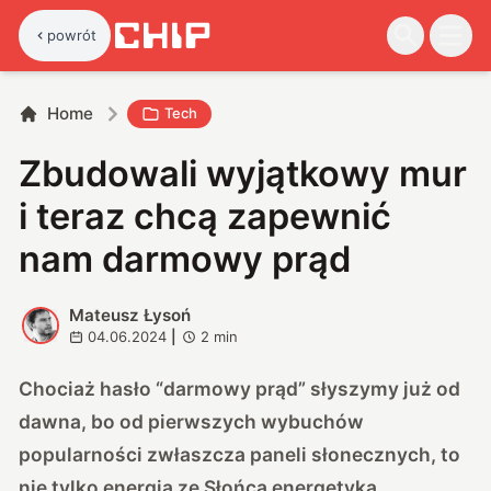
powrót
Home
Tech
Zbudowali wyjątkowy mur
i teraz chcą zapewnić
nam darmowy prąd
Mateusz Łysoń
M
04.06.2024
|
2
min
Chociaż hasło “darmowy prąd” słyszymy już od
dawna, bo od pierwszych wybuchów
popularności zwłaszcza paneli słonecznych, to
nie tylko energią ze Słońca energetyka