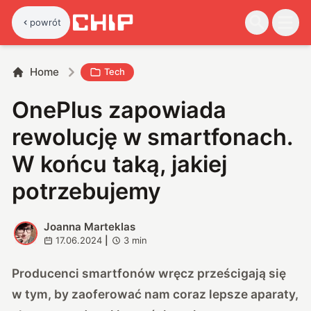
powrót
Home
Tech
OnePlus zapowiada
rewolucję w smartfonach.
W końcu taką, jakiej
potrzebujemy
Joanna Marteklas
J
17.06.2024
|
3
min
Producenci smartfonów wręcz prześcigają się
w tym, by zaoferować nam coraz lepsze aparaty,