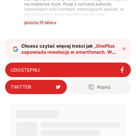
na codzienne życie. Piszę o cyfrowej kulturze,
innowacjach oraz trendach zmieniających sposób, w
jaki pracujemy i komunikujemy się ze sobą.
Szczególnie interesuje mnie relacja między rozwojem
jeszcze 15 słów ▸
technologii a współczesną popkulturą. W wolnych
chwilach zakopuję się w książkach i komiksach —
najczęściej w fantastyce i wuxia.
Chcesz czytać więcej treści jak
„
OnePlus
zapowiada rewolucję w smartfonach. W
końcu taką, jakiej potrzebujemy
"
?
UDOSTĘPNIJ
TWITTER
Kopiuj