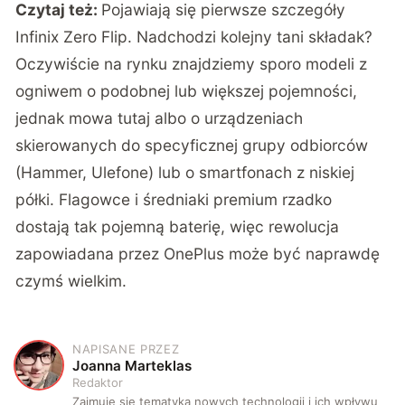
Czytaj też:
Pojawiają się pierwsze szczegóły
Infinix Zero Flip. Nadchodzi kolejny tani składak?
Oczywiście na rynku znajdziemy sporo modeli z
ogniwem o podobnej lub większej pojemności,
jednak mowa tutaj albo o urządzeniach
skierowanych do specyficznej grupy odbiorców
(Hammer, Ulefone) lub o smartfonach z niskiej
półki. Flagowce i średniaki premium rzadko
dostają tak pojemną baterię, więc rewolucja
zapowiadana przez OnePlus może być naprawdę
czymś wielkim.
NAPISANE PRZEZ
J
Joanna Marteklas
Redaktor
Zajmuję się tematyką nowych technologii i ich wpływu