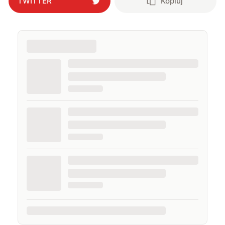
TWITTER
Kopiuj
pogardzę dobrą muzyką, serialem, grami
komputerowymi czy sportem.