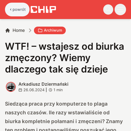
powrót
Home
Archiwum
WTF! – wstajesz od biurka
zmęczony? Wiemy
dlaczego tak się dzieje
Arkadiusz Dziermański
A
26.06.2024
|
1
min
Siedząca praca przy komputerze to plaga
naszych czasów. Ile razy wstawialiście od
biurka kompletnie połamani i zmęczeni? Znamy
ten problem i postanowiliśmy poszukać jego