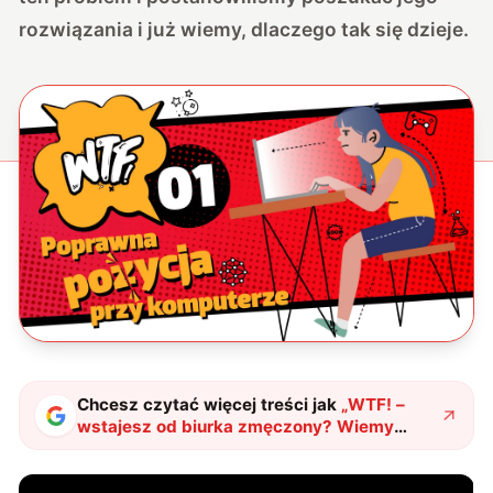
rozwiązania i już wiemy, dlaczego tak się dzieje.
Chcesz czytać więcej treści jak
„
WTF! –
wstajesz od biurka zmęczony? Wiemy
dlaczego tak się dzieje
"
?