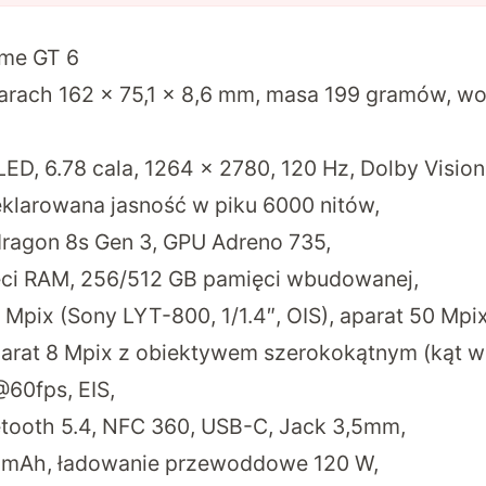
lme GT 6
rach 162 x 75,1 x 8,6 mm, masa 199 gramów, w
D, 6.78 cala, 1264 x 2780, 120 Hz, Dolby Vision,
deklarowana jasność w piku 6000 nitów,
agon 8s Gen 3, GPU Adreno 735,
ęci RAM, 256/512 GB pamięci wbudowanej,
Mpix (Sony LYT-800, 1/1.4″, OIS), aparat 50 Mpix
parat 8 Mpix z obiektywem szerokokątnym (kąt w
@60fps, EIS,
uetooth 5.4, NFC 360, USB-C, Jack 3,5mm,
 mAh, ładowanie przewoddowe 120 W,