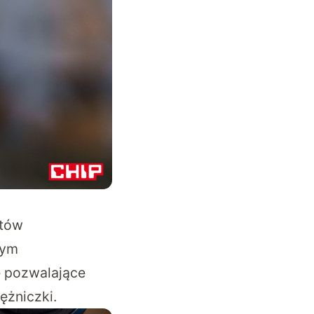
atów
nym
e pozwalające
ężniczki.