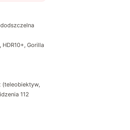
ododszczelna
 HDR10+, Gorilla
 (teleobiektyw,
idzenia 112