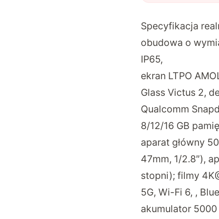
Specyfikacja rea
obudowa o wymia
IP65,
ekran LTPO AMOLE
Glass Victus 2, 
Qualcomm Snapdr
8/12/16 GB pami
aparat główny 50 
47mm, 1/2.8″), a
stopni); filmy 4K
5G, Wi-Fi 6, , Bl
akumulator 5000