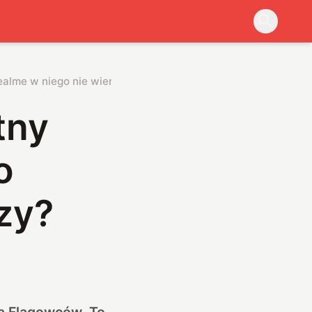
ealme w niego nie wierzy?
tny
o
zy?
cą Flagowców. To