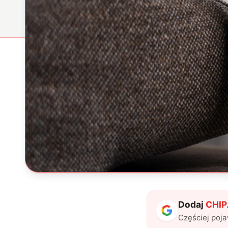
Dodaj
CHIP.
Częściej poj