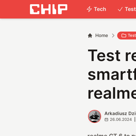
Tech
Tes
Home
Tes
Test r
smartf
realme
Arkadiusz Dz
A
26.06.2024
|
realme GT 6 to p