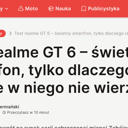
ty
Moto
Nauka
Publicystyka
Test realme GT 6 – świetny smartfon, tylko dlaczego r
ty
ealme GT 6 – świe
on, tylko dlaczeg
 w niego nie wier
iermański
Przeczytasz w
10
minut
owrót na rynek serii ochrzczonej mianej Zabój