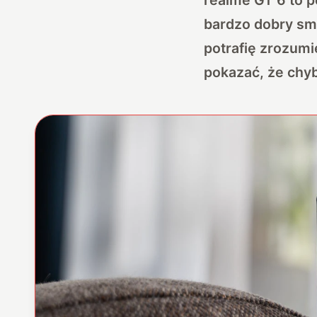
bardzo dobry sma
potrafię zrozumi
pokazać, że chyb