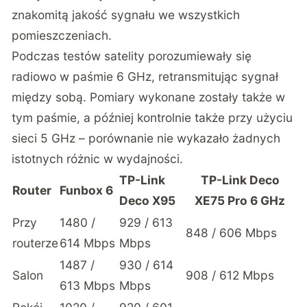
znakomitą jakość sygnału we wszystkich
pomieszczeniach.
Podczas testów satelity porozumiewały się
radiowo w paśmie 6 GHz, retransmitując sygnał
między sobą. Pomiary wykonane zostały także w
tym paśmie, a później kontrolnie także przy użyciu
sieci 5 GHz – porównanie nie wykazało żadnych
istotnych różnic w wydajności.
TP-Link
TP-Link Deco
Router
Funbox 6
Deco X95
XE75 Pro 6 GHz
Przy
1480 /
929 / 613
848 / 606 Mbps
routerze
614 Mbps
Mbps
1487 /
930 / 614
Salon
908 / 612 Mbps
613 Mbps
Mbps