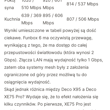
Pokój
1020 /
920 / 601
814 / 537 Mbps
syna
510 Mbps
Mbps
639 / 369
895 / 606
Kuchnia
807 / 506 Mbps
Mbps
Mbps
Wyniki umieszczone w tabeli powyżej są dość
ciekawe. Funbox 6 ma oczywistą przewagę,
wynikającą z tego, że ma dostęp do całej
przepustowości światłowodu (która wynosi 2
Gbps). Złącza LAN mają wydajność tylko 1 Gbps,
zatem oba systemy mesh były z założenia
ograniczone od góry przez możliwą tu do
osiągnięcia wydajność.
Skąd jednak różnica między
Deco X95
a Deco
XE75 Pro? Wydaje się, że to efekt nałożenia się
kilku czynników. Po pierwsze, XE75 Pro jest