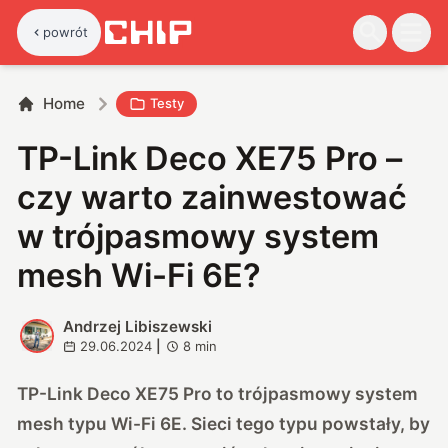
powrót
Home
Testy
TP-Link Deco XE75 Pro –
czy warto zainwestować
w trójpasmowy system
mesh Wi-Fi 6E?
Andrzej Libiszewski
A
29.06.2024
|
8
min
TP-Link Deco XE75 Pro to trójpasmowy system
mesh typu Wi-Fi 6E. Sieci tego typu powstały, by