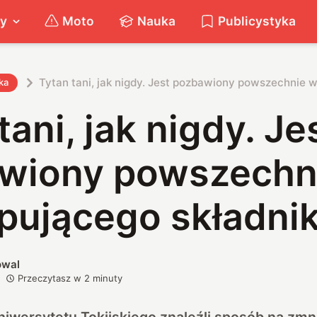
ty
Moto
Nauka
Publicystyka
Tytan tani, jak nigdy. Jest pozbawiony powszechnie 
ka
tani, jak nigdy. Je
wiony powszechn
pującego składni
owal
Przeczytasz w
2
minuty
niwersytetu Tokijskiego znaleźli sposób na zmn