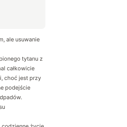
m, ale usuwanie
pionego tytanu z
mal całkowicie
, choć jest przy
e podejście
 odpadów.
su
ć codzienne życie