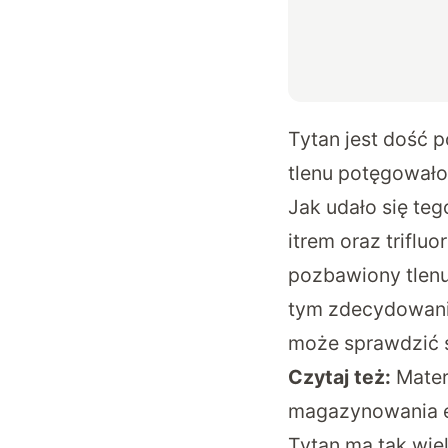
Tytan jest dość 
tlenu potęgowało 
Jak udało się te
itrem oraz triflu
pozbawiony tlenu
tym zdecydowanie
może sprawdzić 
Czytaj też:
Mater
magazynowania en
Tytan ma tak wie