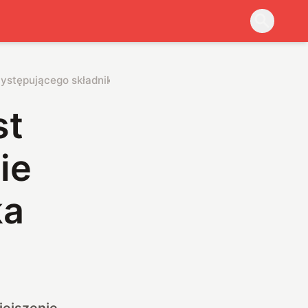
występującego składnika
st
ie
ka
iejszenie