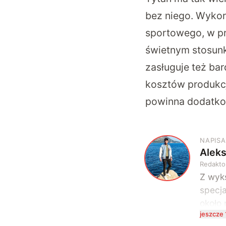
bez niego. Wykor
sportowego, w pr
świetnym stosunk
zasługuje też bar
kosztów produkcj
powinna dodatko
NAPISA
Alek
A
Redakto
Z wyks
specja
około 
jeszcze 
kompu