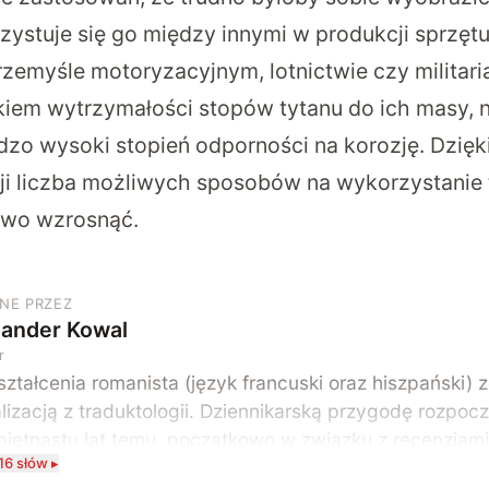
zystuje się go między innymi w produkcji sprzęt
zemyśle motoryzacyjnym, lotnictwie czy militari
iem wytrzymałości stopów tytanu do ich masy, 
dzo wysoki stopień odporności na korozję. Dzięk
i liczba możliwych sposobów na wykorzystanie 
wo wzrosnąć.
NE PRZEZ
sander Kowal
r
ztałcenia romanista (język francuski oraz hiszpański) 
lizacją z traduktologii. Dziennikarską przygodę rozpoc
piętnastu lat temu, początkowo w związku z recenzjami
16 słów ▸
terowych i filmów. Obecnie publikuję zdecydowanie cz