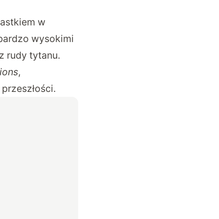
iastkiem w
z bardzo wysokimi
z rudy tytanu.
ions
,
przeszłości.