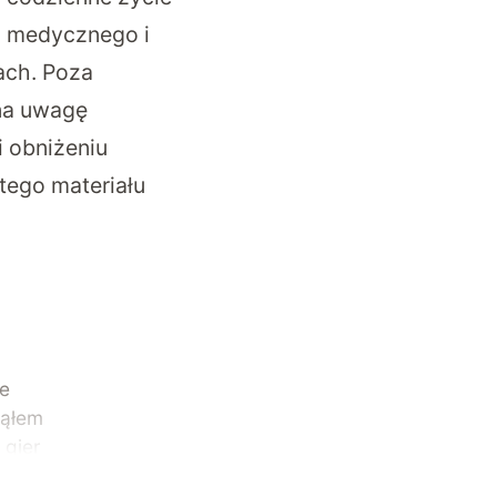
u medycznego i
ach. Poza
na uwagę
i obniżeniu
tego materiału
ze
ząłem
 gier
ęściej