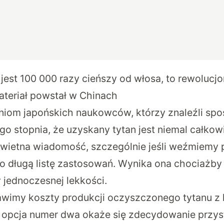
jest 100 000 razy cieńszy od włosa, to rewolucjo
teriał powstał w Chinach
niom japońskich naukowców, którzy znaleźli sp
ego stopnia, że uzyskany tytan jest niemal całkow
wietna wiadomość, szczególnie jeśli weźmiemy 
zo długą listę zastosowań. Wynika ona chociażby
 jednoczesnej lekkości.
tawimy koszty produkcji oczyszczonego tytanu z
 to opcja numer dwa okaże się zdecydowanie przys