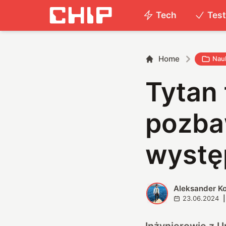
Tech
Tes
Home
Nau
Tytan 
pozba
wystę
Aleksander K
A
23.06.2024
|
Inżynierowie z U