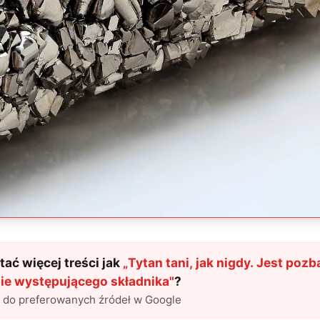
ać więcej treści jak
„
Tytan tani, jak nigdy. Jest poz
e występującego składnika
"
?
l do preferowanych źródeł w Google