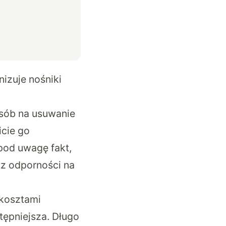
nizuje nośniki
osób na usuwanie
icie go
pod uwagę fakt,
 z odporności na
 kosztami
tępniejsza. Długo