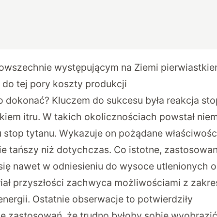
powszechnie występującym na Ziemi pierwiastkie
do tej pory koszty produkcji
go dokonać? Kluczem do sukcesu była reakcja sto
orkiem itru. W takich okolicznościach powstał nie
 stop tytanu. Wykazuje on pożądane właściwości
 tańszy niż dotychczas. Co istotne, zastosowan
się nawet w odniesieniu do wysoce utlenionych
iał przyszłości zachwyca możliwościami z zakre
ergii. Ostatnie obserwacje to potwierdziły
le zastosowań, że trudno byłoby sobie wyobrazi