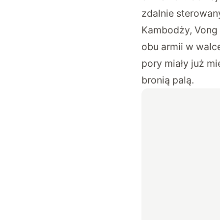
zdalnie sterowa
Kambodży, Vong 
obu armii w walce
pory miały już m
bronią palą.