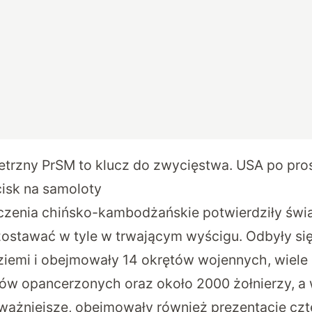
etrzny PrSM to klucz do zwycięstwa. USA po pro
cisk na samoloty
enia chińsko-kambodżańskie potwierdziły świat
ostawać w tyle w trwającym wyścigu. Odbyły się
iemi i obejmowały 14 okrętów wojennych, wiele 
ów opancerzonych oraz około 2000 żołnierzy, a
jważniejsze, obejmowały również prezentację cz