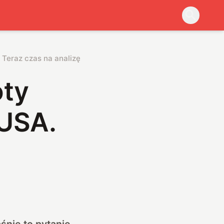
 Teraz czas na analizę
oty
 USA.
śnie to pytanie