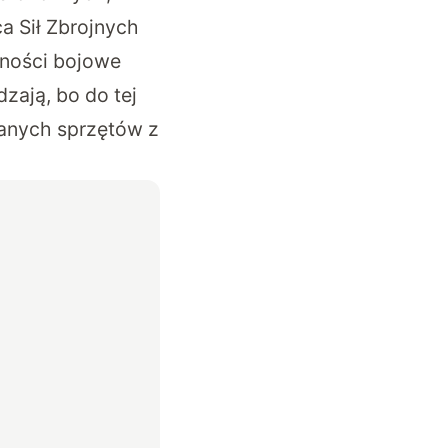
 Sił Zbrojnych
lności bojowe
zają, bo do tej
wanych sprzętów z