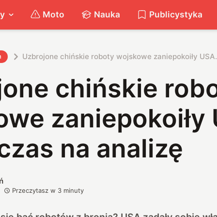
ty
Moto
Nauka
Publicystyka
Uzbrojone chińskie roboty wojskowe zaniepokoiły USA.
h
one chińskie rob
owe zaniepokoiły
czas na analizę
ń
Przeczytasz w
3
minuty
ię bać robotów z bronią? USA zadały sobie wła