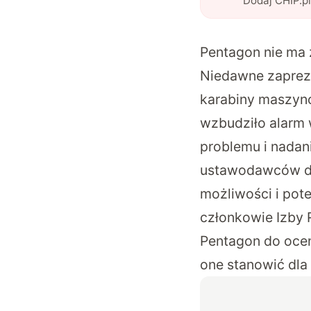
Dodaj CHIP.p
Pentagon nie ma 
Niedawne zaprez
karabiny maszy
wzbudziło alarm 
problemu i nadan
ustawodawców d
możliwości i pot
członkowie Izby 
Pentagon do ocen
one stanowić dl