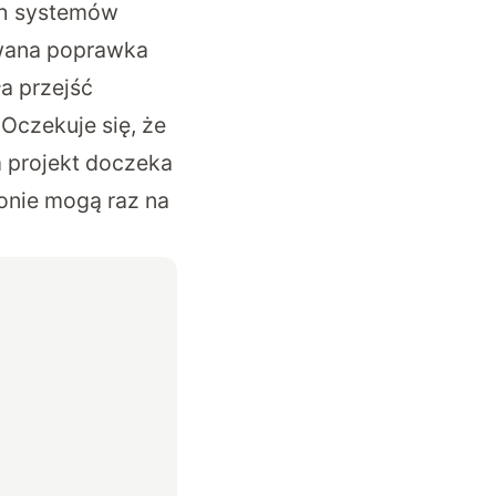
ch systemów
owana poprawka
ła przejść
Oczekuje się, że
 projekt doczeka
onie mogą raz na