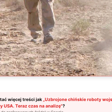
ać więcej treści jak
„
Uzbrojone chińskie roboty wo
y USA. Teraz czas na analizę
"
?