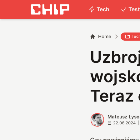
Tech
Tes
Home
Tec
Uzbroj
wojsk
Teraz 
Mateusz Łyso
M
22.06.2024
|
Czy powinniśmy s