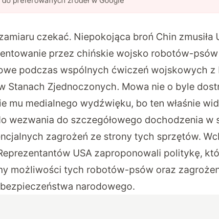
l do preferowanych źródeł w Google
zamiaru czekać. Niepokojąca broń Chin zmusiła 
entowanie przez chińskie wojsko robotów-psów
nowe podczas wspólnych ćwiczeń wojskowych 
w Stanach Zjednoczonych. Mowa nie o byle dost
ie mu medialnego wydźwięku, bo ten właśnie wid
o wezwania do szczegółowego dochodzenia w 
encjalnych zagrożeń ze strony tych sprzętów. Wc
Reprezentantów USA zaproponowali politykę, kt
y możliwości tych robotów-psów oraz zagrożeni
a bezpieczeństwa narodowego.