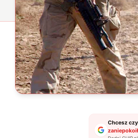
Chcesz czyt
zaniepokoił