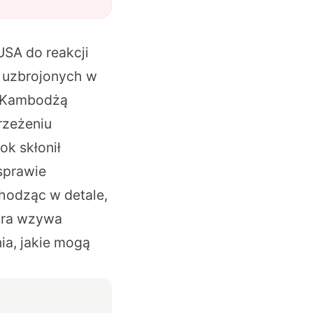
USA do reakcji
 uzbrojonych w
z Kambodżą
rzeżeniu
ok skłonił
sprawie
hodząc w detale,
óra wzywa
a, jakie mogą