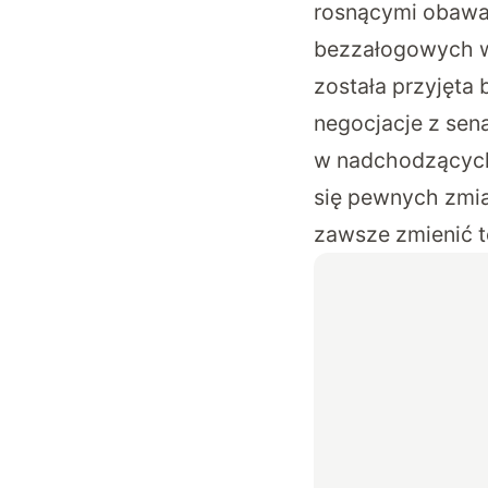
rosnącymi obaw
bezzałogowych w
została przyjęta 
negocjacje z sen
w nadchodzących 
się pewnych zmia
zawsze zmienić t