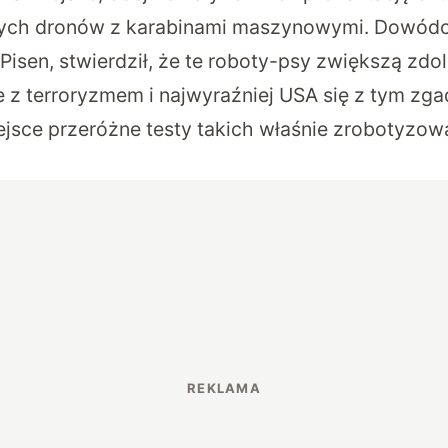
nych dronów z karabinami maszynowymi. Dowódca
Pisen,
stwierdził
, że te roboty-psy zwiększą zdo
 z terroryzmem i najwyraźniej USA się z tym zgad
iejsce przeróżne testy takich właśnie zrobotyzo