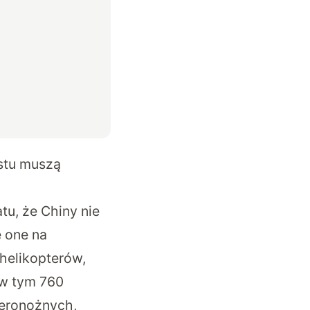
stu muszą
u, że Chiny nie
 one na
helikopterów,
 w tym 760
teronożnych,