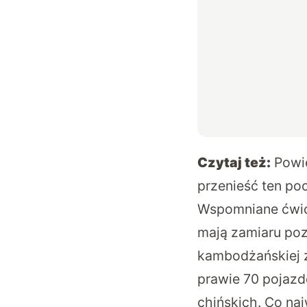
Czytaj też:
Powi
przenieść ten po
Wspomniane ćwicz
mają zamiaru poz
kambodżańskiej z
prawie 70 pojazd
chińskich. Co na