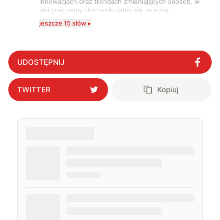
innowacjach oraz trendach zmieniających sposób, w
jaki pracujemy i komunikujemy się ze sobą.
Szczególnie interesuje mnie relacja między rozwojem
jeszcze 15 słów ▸
technologii a współczesną popkulturą. W wolnych
chwilach zakopuję się w książkach i komiksach —
najczęściej w fantastyce i wuxia.
UDOSTĘPNIJ
TWITTER
Kopiuj