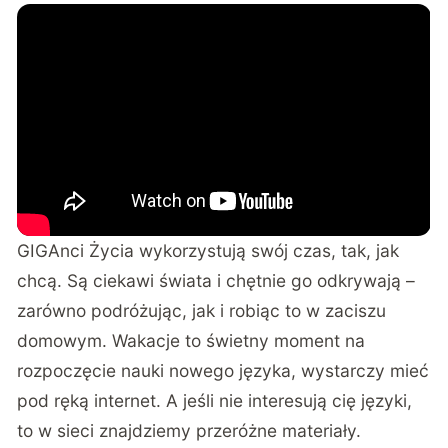
GIGAnci Życia wykorzystują swój czas, tak, jak
chcą. Są ciekawi świata i chętnie go odkrywają –
zarówno podróżując, jak i robiąc to w zaciszu
domowym. Wakacje to świetny moment na
rozpoczęcie nauki nowego języka, wystarczy mieć
pod ręką internet. A jeśli nie interesują cię języki,
to w sieci znajdziemy przeróżne materiały.