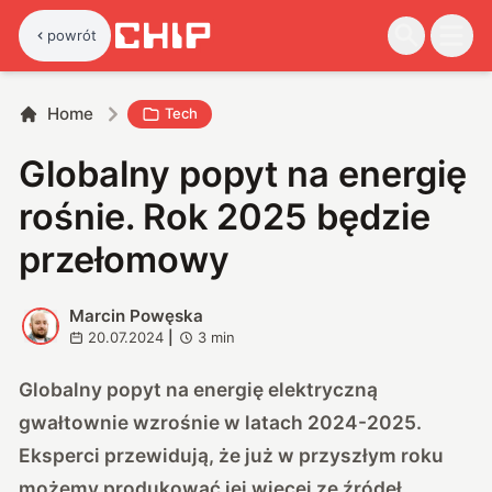
powrót
Home
Tech
Globalny popyt na energię
rośnie. Rok 2025 będzie
przełomowy
Marcin Powęska
M
20.07.2024
|
3
min
Globalny popyt na energię elektryczną
gwałtownie wzrośnie w latach 2024-2025.
Eksperci przewidują, że już w przyszłym roku
możemy produkować jej więcej ze źródeł