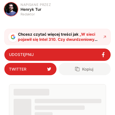
NAPISANE PRZEZ
H
Henryk Tur
Redaktor
Chcesz czytać więcej treści jak
„
W sieci
pojawił się Intel 310. Czy dwurdzeniowy
procesor w 2024 roku ma sens?
"
?
UDOSTĘPNIJ
TWITTER
Kopiuj