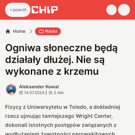
powrót
Home
Nauka
Ogniwa słoneczne będą
działały dłużej. Nie są
wykonane z krzemu
Aleksander Kowal
A
14.07.2024
|
2
min
Fizycy z Uniwersytetu w Toledo, a dokładniej
rzecz ujmując tamtejszego Wright Center,
dokonali istotnych postępów związanych z
wydłużaniem żywotności perowskitowych