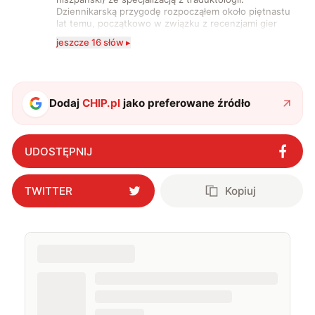
Dziennikarską przygodę rozpocząłem około piętnastu
lat temu, początkowo w związku z recenzjami gier
komputerowych i filmów. Obecnie publikuję
jeszcze 16 słów ▸
zdecydowanie częściej na tematy związane z nauką
oraz technologią. W wolnym czasie uwielbiam
podróżować, śledzić kinowe i książkowe nowości, a
także uprawiać oraz oglądać sport.
Dodaj
CHIP.pl
jako preferowane źródło
UDOSTĘPNIJ
TWITTER
Kopiuj