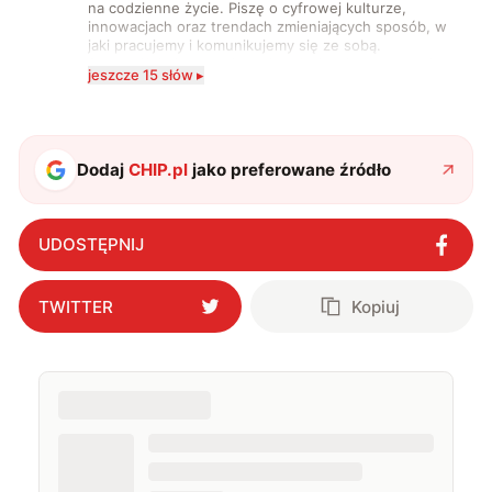
na codzienne życie. Piszę o cyfrowej kulturze,
innowacjach oraz trendach zmieniających sposób, w
jaki pracujemy i komunikujemy się ze sobą.
Szczególnie interesuje mnie relacja między rozwojem
jeszcze 15 słów ▸
technologii a współczesną popkulturą. W wolnych
chwilach zakopuję się w książkach i komiksach —
najczęściej w fantastyce i wuxia.
Dodaj
CHIP.pl
jako preferowane źródło
UDOSTĘPNIJ
TWITTER
Kopiuj