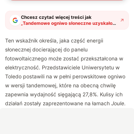
Chcesz czytać więcej treści jak
„
Tandemowe ogniwo słoneczne uzyskało
wysoką wydajność. To realna konkurencja
dla krzemu
"
?
Ten wskaźnik określa, jaka część energii
słonecznej docierającej do panelu
fotowoltaicznego może zostać przekształcona w
elektryczność. Przedstawiciele Uniwersytetu w
Toledo postawili na w pełni perowskitowe ogniwo
w wersji tandemowej, które na obecną chwilę
zapewnia wydajność sięgającą 27,8%. Kulisy ich
działań zostały zaprezentowane na łamach
Joule
.