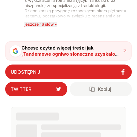
Z wykształcenia romanista (język francuski oraz
hiszpański) ze specjalizacją z traduktologii.
Dziennikarską przygodę rozpocząłem około piętnastu
lat temu, początkowo w związku z recenzjami gier
komputerowych i filmów. Obecnie publikuję
jeszcze 16 słów ▸
zdecydowanie częściej na tematy związane z nauką
oraz technologią. W wolnym czasie uwielbiam
podróżować, śledzić kinowe i książkowe nowości, a
także uprawiać oraz oglądać sport.
Chcesz czytać więcej treści jak
„
Tandemowe ogniwo słoneczne uzyskało
wysoką wydajność. To realna konkurencja
dla krzemu
"
?
UDOSTĘPNIJ
TWITTER
Kopiuj