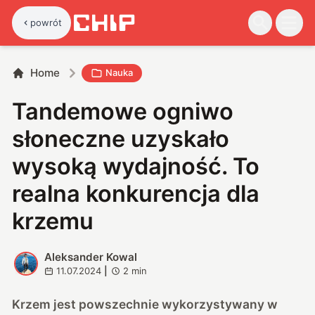
powrót
Home
Nauka
Tandemowe ogniwo
słoneczne uzyskało
wysoką wydajność. To
realna konkurencja dla
krzemu
Aleksander Kowal
A
11.07.2024
|
2
min
Krzem jest powszechnie wykorzystywany w