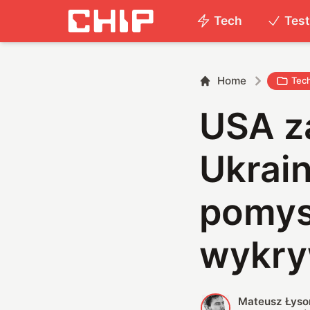
Tech
Tes
Home
Tec
USA z
Ukrain
pomys
wykry
Mateusz Łyso
M