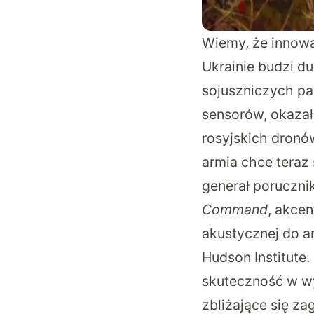
Wiemy, że innow
Ukrainie budzi d
sojuszniczych pa
sensorów, okazał
rosyjskich dronó
armia chce teraz
generał poruczn
Command
, akcen
akustycznej do a
Hudson Institute.
skuteczność w w
zbliżające się za