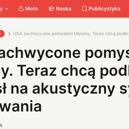
ty
Moto
Nauka
Publicystyka
USA zachwycone pomysłem Ukrainy. Teraz chcą podkr
h
achwycone pomy
y. Teraz chcą po
ł na akustyczny 
wania
ń