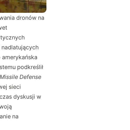
ywania dronów na
wet
ustycznych
 nadlatujących
go amerykańska
stemu podkreślił
Missile Defense
ej sieci
czas dyskusji w
swoją
anie na