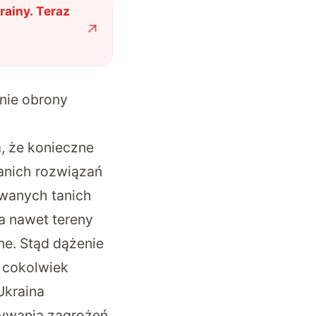
ainy. Teraz
nie obrony
a, że konieczne
tanich rozwiązań
ywanych tanich
a nawet tereny
ne. Stąd dążenie
m cokolwiek
Ukraina
rywania zagrożeń