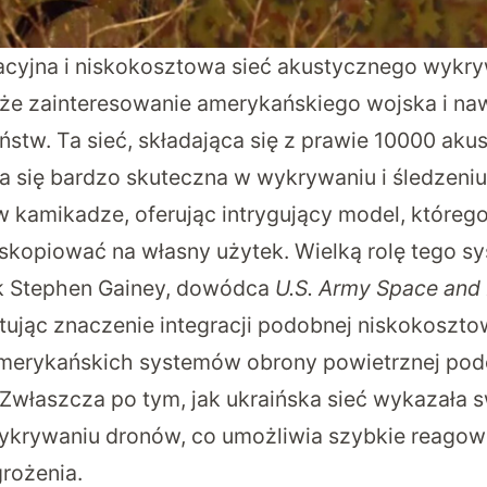
acyjna i niskokosztowa sieć akustycznego wykr
uże zainteresowanie amerykańskiego wojska i na
ństw. Ta sieć, składająca się z prawie 10000 ak
a się bardzo skuteczna w wykrywaniu i śledzeniu
w kamikadze, oferując intrygujący model, które
 skopiować na własny użytek. Wielką rolę tego sy
ik Stephen Gainey, dowódca
U.S. Army Space and 
tując znaczenie integracji podobnej niskokosztow
merykańskich systemów obrony powietrznej pod
 Zwłaszcza po tym, jak ukraińska sieć wykazała 
ykrywaniu dronów, co umożliwia szybkie reagow
grożenia.