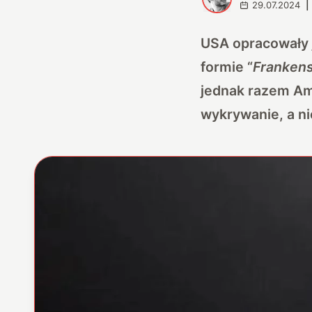
29.07.2024
|
USA opracowały j
formie “
Franken
jednak razem Am
wykrywanie, a n