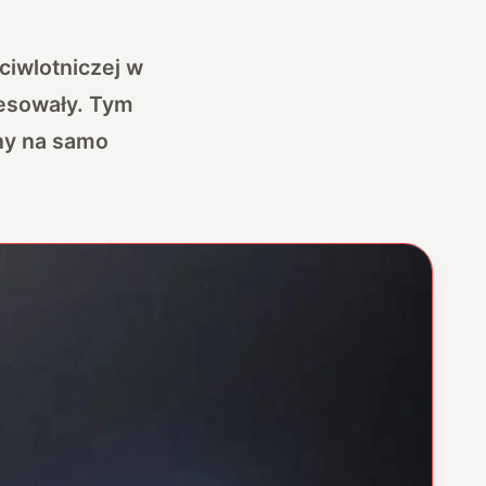
ciwlotniczej w
resowały. Tym
ny na samo