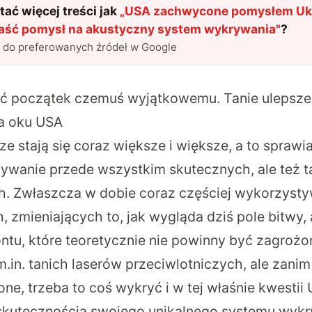
ać więcej treści jak
„
USA zachwycone pomysłem Ukr
aść pomysł na akustyczny system wykrywania
"
?
l do preferowanych źródeł w Google
ać początek czemuś wyjątkowemu. Tanie ulepsze
na oku USA
ze stają się coraz większe i większe, a to sprawi
wywanie przede wszystkim skutecznych, ale też 
h. Zwłaszcza w dobie coraz częściej wykorzyst
 zmieniających to, jak wygląda dziś pole bitwy, 
rontu, które teoretycznie nie powinny być zagrożo
.in. tanich laserów przeciwlotniczych, ale zani
one, trzeba to coś wykryć i w tej właśnie kwestii 
skutecznością swojego unikalnego systemu wyk