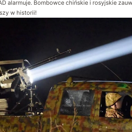
D alarmuje. Bombowce chińskie i rosyjskie zau
zy w historii!