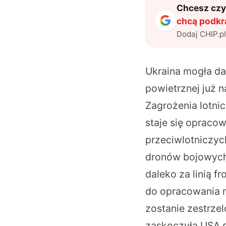
Chcesz czyt
chcą podkr
Dodaj CHIP.p
Ukraina mogła d
powietrznej już 
Zagrożenia lotnic
staje się opraco
przeciwlotniczyc
dronów bojowych,
daleko za linią f
do opracowania m
zostanie zestrzel
zaskoczyła USA 