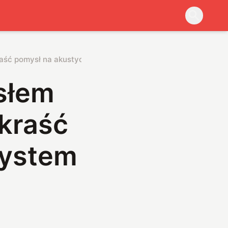
aść pomysł na akustyczny system wykrywania
słem
dkraść
system