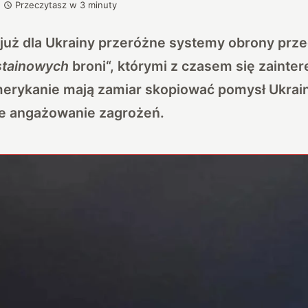
Przeczytasz w
3
minuty
uż dla Ukrainy przeróżne systemy obrony prze
stainowych
broni
“, którymi z czasem się zainte
erykanie mają zamiar skopiować pomysł Ukrai
ie angażowanie zagrożeń.