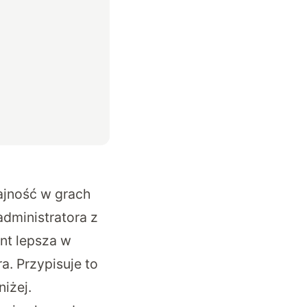
dajność w grach
administratora z
nt lepsza w
a. Przypisuje to
iżej.