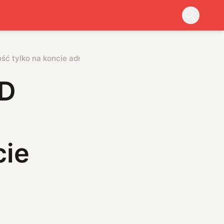
ć tylko na koncie admina
MD
cie