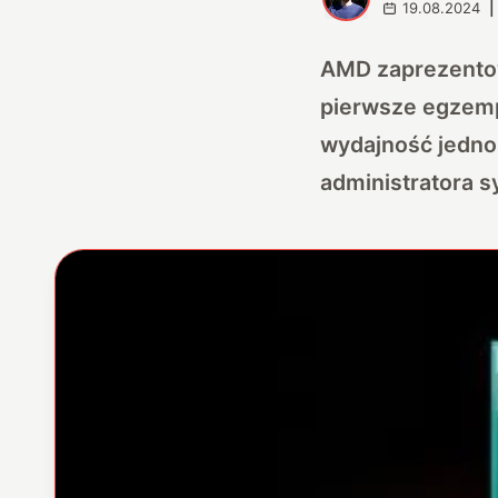
19.08.2024
|
AMD zaprezentow
pierwsze egzempl
wydajność jednos
administratora 