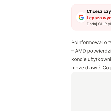
Chcesz czyt
Lepsza wyd
Dodaj CHIP.p
Poinformował o t
– AMD potwierdzi
koncie użytkowni
może dziwić. Co 