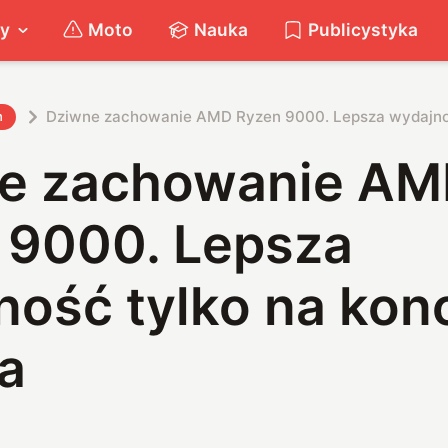
ty
Moto
Nauka
Publicystyka
Dziwne zachowanie AMD Ryzen 9000. Lepsza wydajnoś
h
e zachowanie A
 9000. Lepsza
ność tylko na kon
a