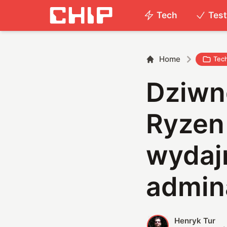
Tech
Tes
Home
Tec
Dziwn
Ryzen
wydaj
admin
Henryk Tur
H