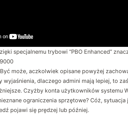
zięki specjalnemu trybowi “PBO Enhanced” znacz
 9000
Być może, aczkolwiek opisane powyżej zachowan
 wyjaśnienia, dlaczego admini mają lepiej, to za
żniejsze. Czyżby konta użytkowników systemu 
 nieznane ograniczenia sprzętowe? Cóż, sytuacja 
ź pojawi się prędzej lub później.