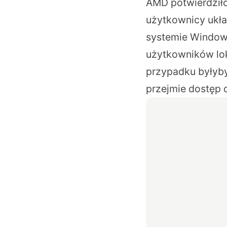
AMD potwierdziło
użytkownicy ukł
systemie Window
użytkowników lok
przypadku byłyby
przejmie dostęp 