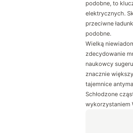
podobne, to kluc
elektrycznych. Sk
przeciwne ładunki
podobne.
Wielką niewiadomą
zdecydowanie mnie
naukowcy sugeruj
znacznie większy
tajemnice antyma
Schłodzone cząst
wykorzystaniem 