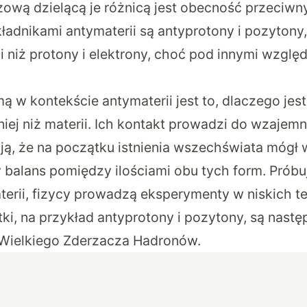
zową dzielącą je różnicą jest obecność przeciw
ładnikami antymaterii są antyprotony i pozytony,
 niż protony i elektrony, choć pod innymi wzglę
 w kontekście antymaterii jest to, dlaczego jest 
j niż materii. Ich kontakt prowadzi do wzajemnej
ą, że na początku istnienia wszechświata mógł
 balans pomiędzy ilościami obu tych form. Próbu
terii, fizycy prowadzą eksperymenty w niskich t
ki, na przykład antyprotony i pozytony, są nastę
Wielkiego Zderzacza Hadronów.