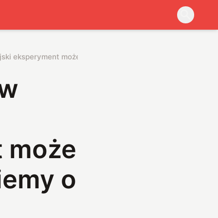
jski eksperyment może zmienić wszystko, co wiemy o wszec
 w
t może
iemy o