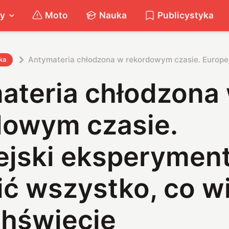
ty
Moto
Nauka
Publicystyka
Antymateria chłodzona w rekordowym czasie. Europe
ka
ateria chłodzona
dowym czasie.
ejski eksperymen
ić wszystko, co w
hświecie