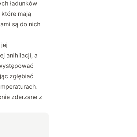
nych ładunków
 które mają
dami są do nich
jej
 anihilacji, a
 występować
jąc zgłębiać
emperaturach.
pnie zderzane z