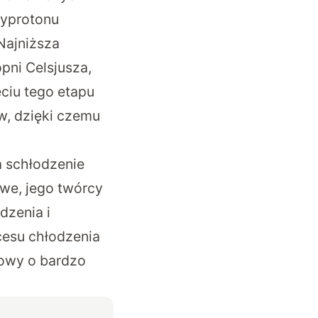
typrotonu
 Najniższa
pni Celsjusza,
ęciu tego etapu
, dzięki czemu
 schłodzenie
awe, jego twórcy
dzenia i
cesu chłodzenia
nowy o bardzo