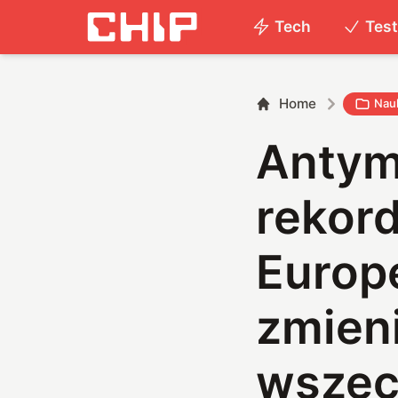
Tech
Tes
Home
Nau
Antym
rekor
Europ
zmien
wszec