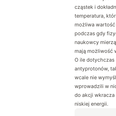
cząstek i dokład
temperatura, któr
możliwa wartość 
podczas gdy fizyc
naukowcy mierzą
mają możliwość w
O ile dotychczas
antyprotonów, ta
wcale nie wymyśla
wprowadzili w ni
do akcji wkracza
niskiej energii.