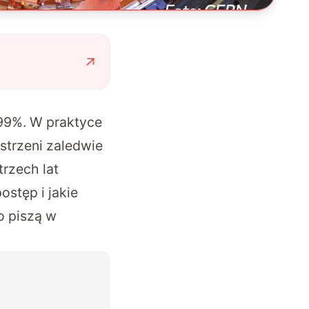
 99%. W praktyce
strzeni zaledwie
rzech lat
stęp i jakie
o piszą w