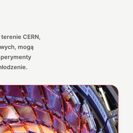
 terenie CERN,
rowych, mogą
ksperymenty
hłodzenie.