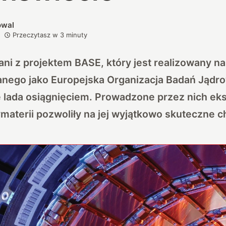
owal
Przeczytasz w
3
minuty
i z projektem BASE, który jest realizowany na
nanego jako Europejska Organizacja Badań Jąd
ie lada osiągnięciem. Prowadzone przez nich e
aterii pozwoliły na jej wyjątkowo skuteczne c