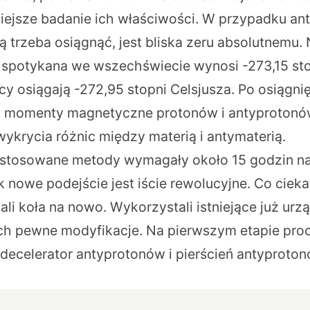
niejsze badanie ich właściwości. W przypadku an
ą trzeba osiągnąć, jest bliska zeru absolutnemu.
spotykana we wszechświecie wynosi -273,15 sto
y osiągają -272,95 stopni Celsjusza. Po osiągni
 momenty magnetyczne protonów i antyprotonów
ykrycia różnic między materią i antymaterią.
 stosowane metody wymagały około 15 godzin na
k nowe podejście jest iście rewolucyjne. Co ciek
li koła na nowo. Wykorzystali istniejące już urzą
ch pewne modyfikacje. Na pierwszym etapie pro
 decelerator antyprotonów i pierścień antyproto