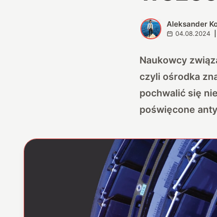
Aleksander K
A
04.08.2024
|
Naukowcy związan
czyli ośrodka z
pochwalić się n
poświęcone antym