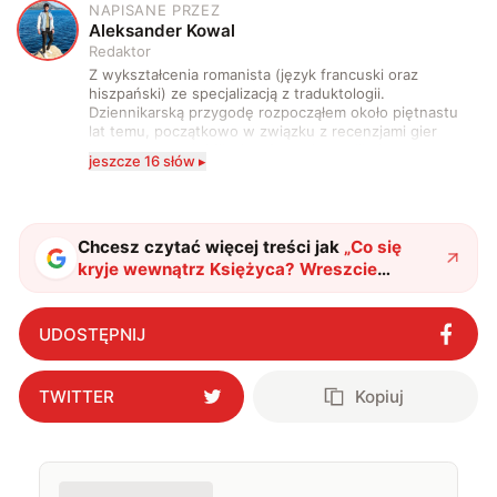
NAPISANE PRZEZ
A
Aleksander Kowal
Redaktor
Z wykształcenia romanista (język francuski oraz
hiszpański) ze specjalizacją z traduktologii.
Dziennikarską przygodę rozpocząłem około piętnastu
lat temu, początkowo w związku z recenzjami gier
komputerowych i filmów. Obecnie publikuję
jeszcze 16 słów ▸
zdecydowanie częściej na tematy związane z nauką
oraz technologią. W wolnym czasie uwielbiam
podróżować, śledzić kinowe i książkowe nowości, a
także uprawiać oraz oglądać sport.
Chcesz czytać więcej treści jak
„
Co się
kryje wewnątrz Księżyca? Wreszcie
poznaliśmy odpowiedź
"
?
UDOSTĘPNIJ
TWITTER
Kopiuj