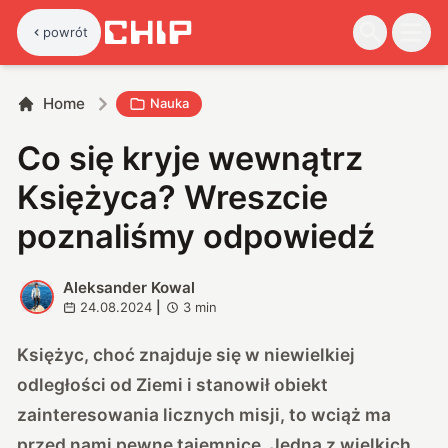
powrót
Home
Nauka
Co się kryje wewnątrz
Księżyca? Wreszcie
poznaliśmy odpowiedź
Aleksander Kowal
A
24.08.2024
|
3
min
Księżyc, choć znajduje się w niewielkiej
odległości od Ziemi i stanowił obiekt
zainteresowania licznych misji, to wciąż ma
przed nami pewne tajemnice. Jedna z wielkich