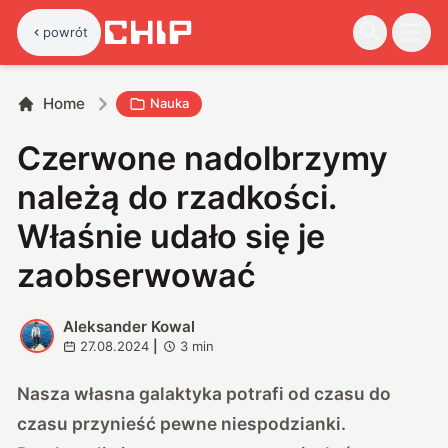
powrót
Home
Nauka
Czerwone nadolbrzymy
należą do rzadkości.
Właśnie udało się je
zaobserwować
Aleksander Kowal
A
27.08.2024
|
3
min
Nasza własna galaktyka potrafi od czasu do
czasu przynieść pewne niespodzianki.