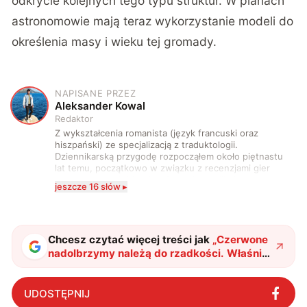
odkrycie kolejnych tego typu struktur. W planach
astronomowie mają teraz wykorzystanie modeli do
określenia masy i wieku tej gromady.
NAPISANE PRZEZ
A
Aleksander Kowal
Redaktor
Z wykształcenia romanista (język francuski oraz
hiszpański) ze specjalizacją z traduktologii.
Dziennikarską przygodę rozpocząłem około piętnastu
lat temu, początkowo w związku z recenzjami gier
komputerowych i filmów. Obecnie publikuję
jeszcze 16 słów ▸
zdecydowanie częściej na tematy związane z nauką
oraz technologią. W wolnym czasie uwielbiam
podróżować, śledzić kinowe i książkowe nowości, a
także uprawiać oraz oglądać sport.
Chcesz czytać więcej treści jak
„
Czerwone
nadolbrzymy należą do rzadkości. Właśnie
udało się je zaobserwować
"
?
UDOSTĘPNIJ