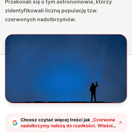
Przekonali się o tym astronomowie, którzy
zidentyfikowali liczną populację tzw.
czerwonych nadolbrzymów.
Chcesz czytać więcej treści jak
„
Czerwone
nadolbrzymy należą do rzadkości. Właśnie
udało się je zaobserwować
"
?