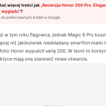
ać więcej treści jak
„
Recenzja Honor 200 Pro. Elega
 z wyglądu
"
?
l do preferowanych źródeł w Google
uż w tym roku flagowca, jednak Magic 6 Pro kosz
cej niż jakikolwiek nieskładany smartfon marki
folio Honor wypuścił serię 200. W teorii to kont
raktyce mają one stanowić nowe otwarcie.