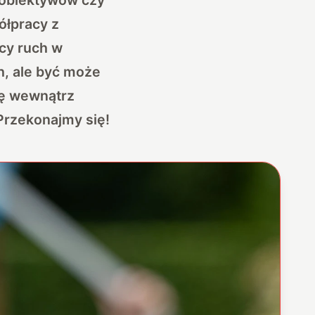
ółpracy z
cy ruch w
h, ale być może
ię wewnątrz
Przekonajmy się!