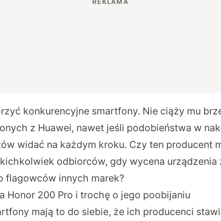
orzyć konkurencyjne smartfony. Nie ciąży mu br
nych z Huawei, nawet jeśli podobieństwa w nak
ów widać na każdym kroku. Czy ten producent 
akichkolwiek odbiorców, gdy wycena urządzenia z
do flagowców innych marek?
 Honor 200 Pro i trochę o jego poobijaniu
fony mają to do siebie, że ich producenci stawi