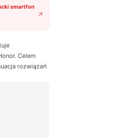
ncki smartfon
tuje
 Honor. Celem
ynuacja rozwiązań