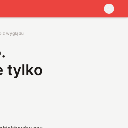
ko z wyglądu
.
 tylko
 obiektywów czy