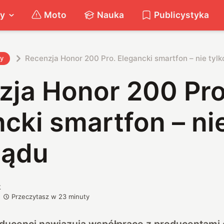
ty
Moto
Nauka
Publicystyka
Recenzja Honor 200 Pro. Elegancki smartfon – nie tyl
ty
zja Honor 200 Pro
cki smartfon – nie
lądu
k
Przeczytasz w
23
minuty
ducenci nawiązują współprace z producentami