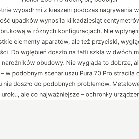
otnie wypadł mi z kieszeni podczas nagrywania w
ość upadków wynosiła kilkadziesiąt centymetrów
 brukową w różnych konfiguracjach. Nie wpłynęło
stkie elementy aparatów, ale też przyciski, wygl
ści. Do wgłębień doszło na tafli szkła w dwóch m
h narożników obudowy. Nie wygląda to dobrze, ale
 – w podobnym scenariuszu Pura 70 Pro straciła
 tu nie doszło do podobnych problemów. Metalowe 
uroku, ale co najważniejsze – ochroniły urządzen