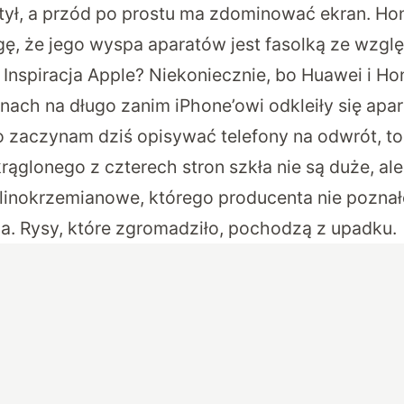
 tył, a przód po prostu ma zdominować ekran. Ho
ę, że jego wyspa aparatów jest fasolką ze wzgl
Inspiracja Apple? Niekoniecznie, bo Huawei i H
ach na długo zanim iPhone’owi odkleiły się apa
 zaczynam dziś opisywać telefony na odwrót, t
rąglonego z czterech stron szkła nie są duże, al
glinokrzemianowe, którego producenta nie poznał
a. Rysy, które zgromadziło, pochodzą z upadku.