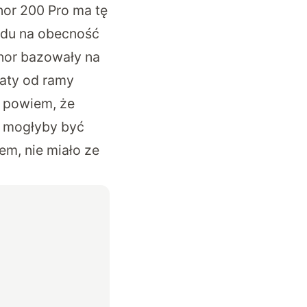
nor 200 Pro ma tę
ędu na obecność
onor bazowały na
raty od ramy
o powiem, że
e mogłyby być
em, nie miało ze