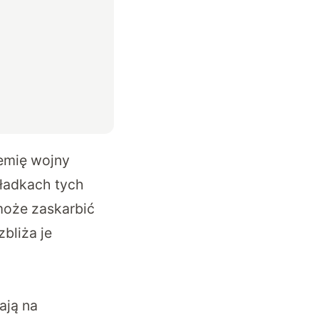
zemię wojny
ładkach tych
może zaskarbić
bliża je
ają na