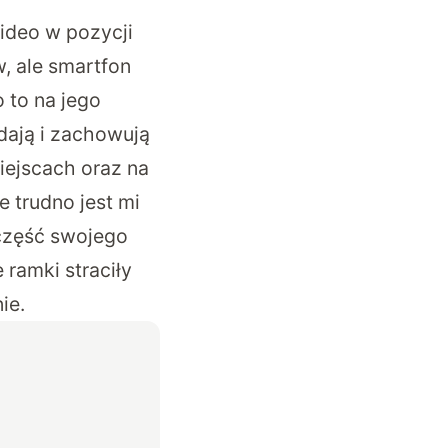
ideo w pozycji
, ale smartfon
 to na jego
ądają i zachowują
iejscach oraz na
 trudno jest mi
 część swojego
ramki straciły
ie.