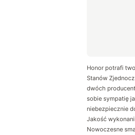
Honor potrafi tw
Stanów Zjednoczo
dwóch producent
sobie sympatię j
niebezpiecznie 
Jakość wykonania
Nowoczesne smart