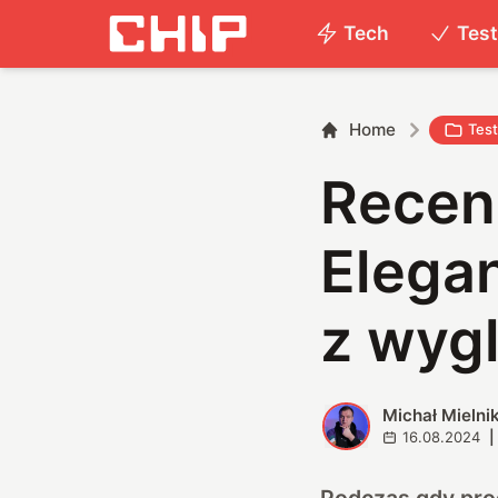
Tech
Tes
Home
Tes
Recen
Elegan
z wyg
Michał Mielni
M
16.08.2024
|
Podczas gdy pro