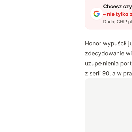
Chcesz czyt
– nie tylko
Dodaj CHIP.p
Honor wypuścił j
zdecydowanie wię
uzupełnienia port
z serii 90, a w p