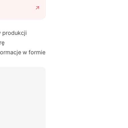
 produkcji
rę
formacje w formie