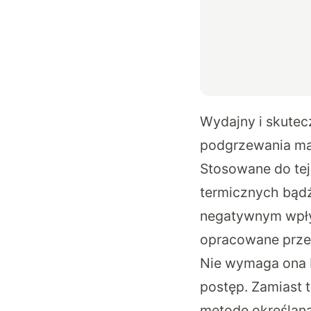
Wydajny i skutec
podgrzewania ma
Stosowane do tej
termicznych bądź
negatywnym wpływ
opracowane prze
Nie wymaga ona b
postęp. Zamiast 
metodę określaną