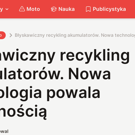
ty
Moto
Nauka
Publicystyka
Błyskawiczny recykling akumulatorów. Nowa technolo
o
awiczny recykling
latorów. Nowa
ologia powala
nością
owal