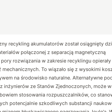
zny recykling akumulatorów został osiągnięty dz
teriałów połączonej z separacją magnetyczną
 pory rozwiązania w zakresie recyklingu opierały
 mechanicznych. To wiązało się z wysokimi kos
em na środowisko naturalne. Alternatywne pod
z inżynierów ze Stanów Zjednoczonych, może ws
owiem stosowania rozpuszczalników, co stanow
tych potencjalnie szkodliwych substancji naukow
 mianem błyskawicznego nagrzewania Joule’a. W