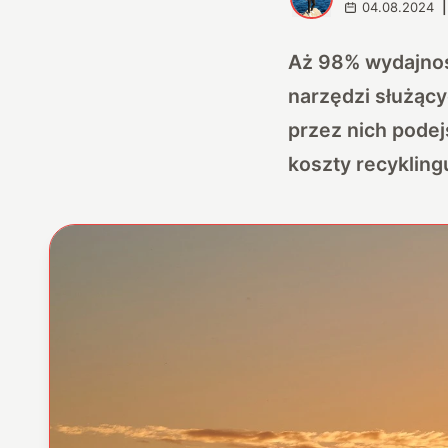
04.08.2024
|
Aż 98% wydajnoś
narzędzi służąc
przez nich podej
koszty recykling