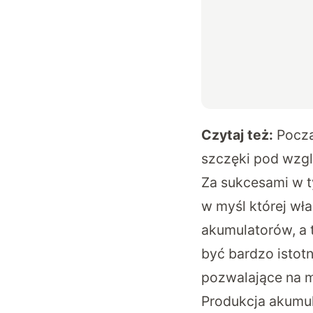
Czytaj też:
Począ
szczęki pod wzg
Za sukcesami w ty
w myśl której wł
akumulatorów, a 
być bardzo istot
pozwalające na m
Produkcja akumul