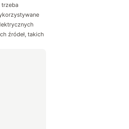
 trzeba
wykorzystywane
lektrycznych
h źródeł, takich