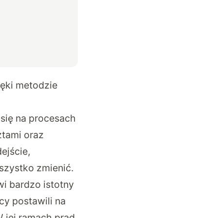
ięki metodzie
 się na procesach
ztami oraz
ejście,
zystko zmienić.
i bardzo istotny
cy postawili na
 jej ramach prąd