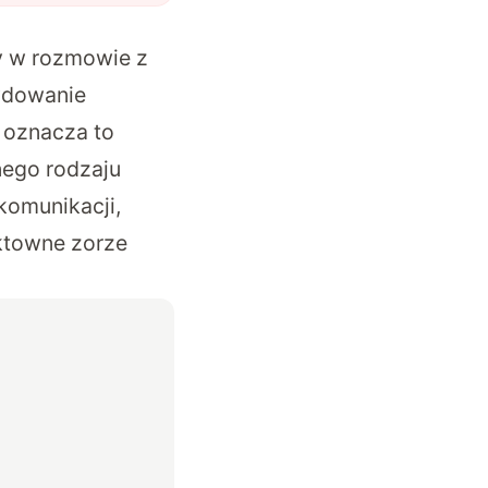
gy w rozmowie z
ydowanie
 oznacza to
nego rodzaju
komunikacji,
ektowne zorze