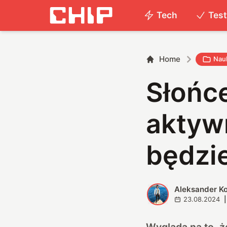
Tech
Tes
Home
Nau
Słońc
aktyw
będzi
Aleksander K
A
23.08.2024
|
Wygląda na to, 