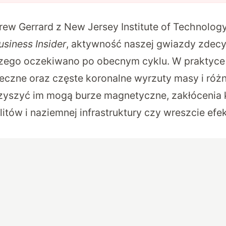
rew Gerrard z New Jersey Institute of Technolo
usiness Insider
, aktywność naszej gwiazdy zdec
czego oczekiwano po obecnym cyklu. W praktyce
neczne oraz częste koronalne wyrzuty masy i róż
zyszyć im mogą burze magnetyczne, zakłócenia 
litów i naziemnej infrastruktury czy wreszcie ef