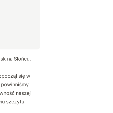
sk na Słońcu,
zpoczął się w
 i powinniśmy
ywność naszej
ciu szczytu