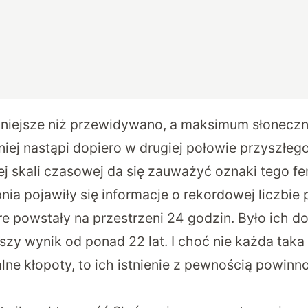
wniejsze niż przewidywano, a maksimum słonecz
ej nastąpi dopiero w drugiej połowie przyszłeg
j skali czasowej da się zauważyć oznaki tego 
nia pojawiły się informacje o rekordowej liczbie
e powstały na przestrzeni 24 godzin. Było ich d
zy wynik od ponad 22 lat. I choć nie każda taka 
lne kłopoty, to ich istnienie z pewnością powin