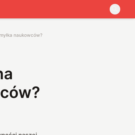
pomyłka naukowców?
na
wców?
wności naszej