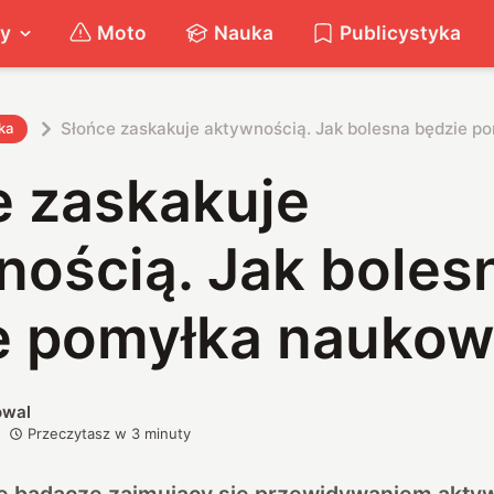
ty
Moto
Nauka
Publicystyka
Słońce zaskakuje aktywnością. Jak bolesna będzie 
ka
e zaskakuje
nością. Jak boles
e pomyłka nauko
owal
Przeczytasz w
3
minuty
że badacze zajmujący się przewidywaniem akty