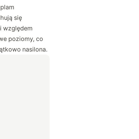
 plam
hują się
mi względem
owe poziomy, co
ątkowo nasilona.