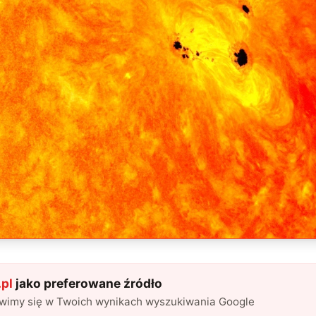
pl
jako preferowane źródło
awimy się w Twoich wynikach wyszukiwania Google