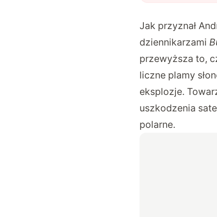
Jak przyznał And
dziennikarzami
B
przewyższa to, 
liczne plamy sło
eksplozje. Towar
uszkodzenia sate
polarne.