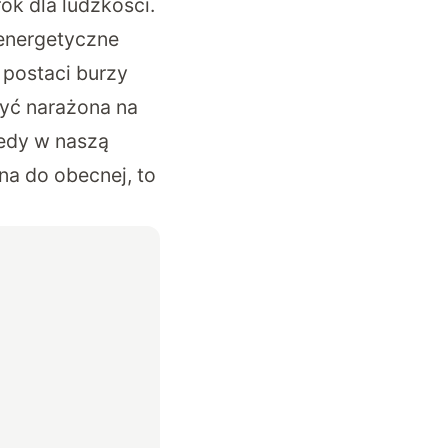
ok dla ludzkości.
energetyczne
w postaci burzy
być narażona na
iedy w naszą
na do obecnej, to