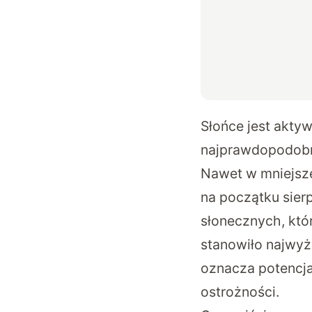
Słońce jest akty
najprawdopodobni
Nawet w mniejsze
na początku sierp
słonecznych, któr
stanowiło najwyżs
oznacza potencja
ostrożności.