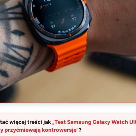
ać więcej treści jak
„
Test Samsung Galaxy Watch Ult
óry przyćmiewają kontrowersje
"
?