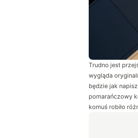
Trudno jest przej
wygląda oryginal
będzie jak napis
pomarańczowy kol
komuś robiło różn