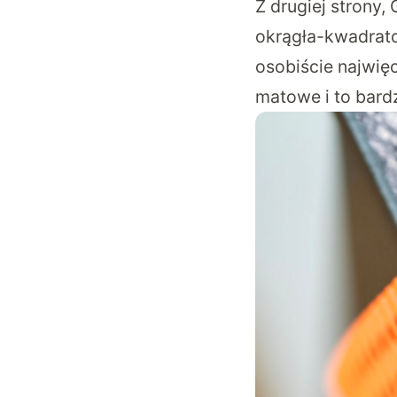
Z drugiej strony
okrągła-kwadrato
osobiście najwię
matowe i to bard