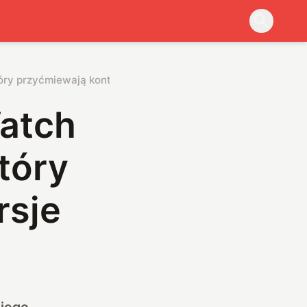
tóry przyćmiewają kontrowersje
atch
który
rsje
 jego