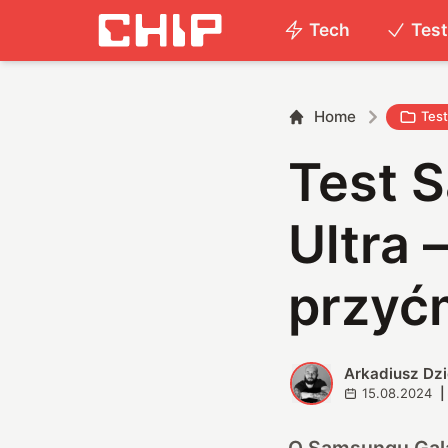
Tech
Tes
Home
Tes
Test 
Ultra 
przyć
Arkadiusz Dz
A
15.08.2024
|
O Samsungu Galax