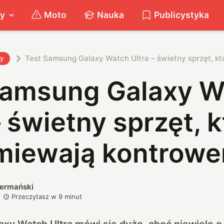
ty
Moto
Nauka
Publicystyka
Test Samsung Galaxy Watch Ultra – świetny sprzęt, k
ty
Samsung Galaxy W
– świetny sprzęt, 
miewają kontrowe
iermański
Przeczytasz w
9
minut
y Watch Ultra mówi się dużo, choć niewiele o