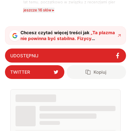
lat temu, początkowo w związku z recenzjami gier
komputerowych i filmów. Obecnie publikuję
jeszcze 16 słów ▸
zdecydowanie częściej na tematy związane z nauką
oraz technologią. W wolnym czasie uwielbiam
podróżować, śledzić kinowe i książkowe nowości, a
także uprawiać oraz oglądać sport.
Chcesz czytać więcej treści jak
„
Ta plazma
nie powinna być stabilna. Fizycy
przekroczyli znaną granicę aż 10-krotnie
"
?
UDOSTĘPNIJ
TWITTER
Kopiuj