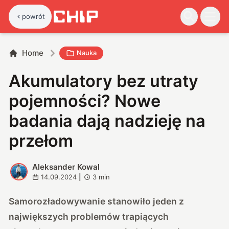
powrót
Home
Nauka
Akumulatory bez utraty
pojemności? Nowe
badania dają nadzieję na
przełom
Aleksander Kowal
A
14.09.2024
|
3
min
Samorozładowywanie stanowiło jeden z
największych problemów trapiących