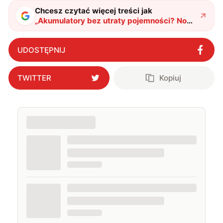
także uprawiać oraz oglądać sport.
Chcesz czytać więcej treści jak
„
Akumulatory bez utraty pojemności? Nowe
badania dają nadzieję na przełom
"
?
UDOSTĘPNIJ
TWITTER
Kopiuj