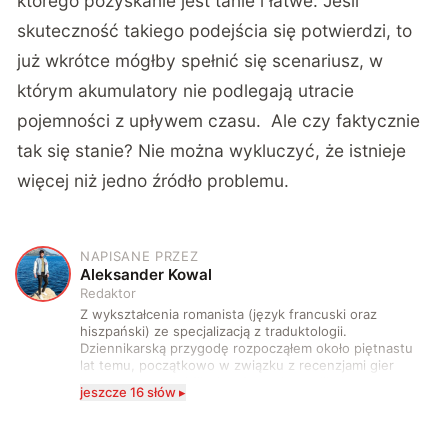
którego pozyskanie jest tanie i łatwe. Jeśli
skuteczność takiego podejścia się potwierdzi, to
już wkrótce mógłby spełnić się scenariusz, w
którym akumulatory nie podlegają utracie
pojemności z upływem czasu. Ale czy faktycznie
tak się stanie? Nie można wykluczyć, że istnieje
więcej niż jedno źródło problemu.
NAPISANE PRZEZ
A
Aleksander Kowal
Redaktor
Z wykształcenia romanista (język francuski oraz
hiszpański) ze specjalizacją z traduktologii.
Dziennikarską przygodę rozpocząłem około piętnastu
lat temu, początkowo w związku z recenzjami gier
komputerowych i filmów. Obecnie publikuję
jeszcze 16 słów ▸
zdecydowanie częściej na tematy związane z nauką
oraz technologią. W wolnym czasie uwielbiam
podróżować, śledzić kinowe i książkowe nowości, a