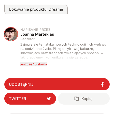
Lokowanie produktu
: Dreame
NAPISANE PRZEZ
J
Joanna Marteklas
Redaktor
Zajmuję się tematyką nowych technologii i ich wpływu
na codzienne życie. Piszę o cyfrowej kulturze,
innowacjach oraz trendach zmieniających sposób, w
jaki pracujemy i komunikujemy się ze sobą.
Szczególnie interesuje mnie relacja między rozwojem
jeszcze 15 słów ▸
technologii a współczesną popkulturą. W wolnych
chwilach zakopuję się w książkach i komiksach —
najczęściej w fantastyce i wuxia.
UDOSTĘPNIJ
TWITTER
Kopiuj