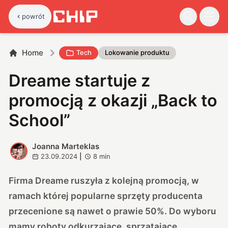
powrót
Home
Tech
Lokowanie produktu
Dreame startuje z
promocją z okazji „Back to
School”
Joanna Marteklas
J
23.09.2024
|
8
min
Firma Dreame ruszyła z kolejną promocją, w
ramach której popularne sprzęty producenta
przecenione są nawet o prawie 50%. Do wyboru
mamy roboty odkurzające, sprzątające,