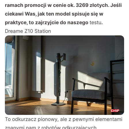
ramach promocji w cenie ok. 3269 złotych. Jeśli
ciekawi Was, jak ten model spisuje się w
praktyce, to zajrzyjcie do naszego
testu
.
Dreame Z10 Station
To odkurzacz pionowy, ale z pewnymi elementami
znanymi nam z robotów odkurzających.