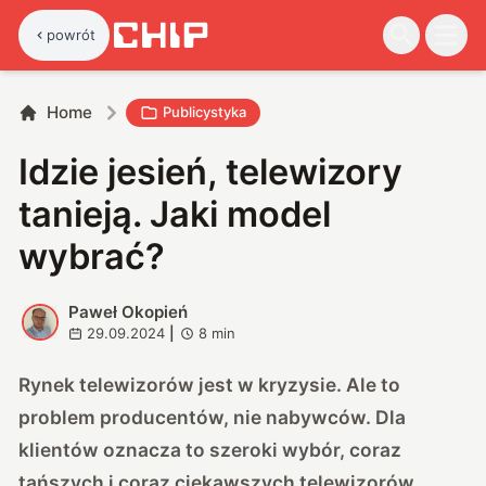
powrót
Home
Publicystyka
Idzie jesień, telewizory
tanieją. Jaki model
wybrać?
Paweł Okopień
P
29.09.2024
|
8
min
Rynek telewizorów jest w kryzysie. Ale to
problem producentów, nie nabywców. Dla
klientów oznacza to szeroki wybór, coraz
tańszych i coraz ciekawszych telewizorów.