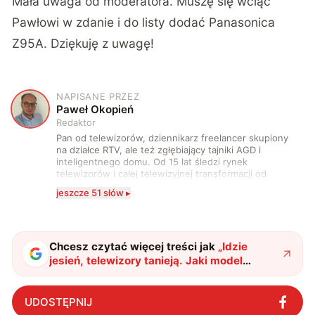
Mała uwaga od moderatora. Muszę się wciąć
Pawłowi w zdanie i do listy dodać Panasonica
Z95A. Dziękuję z uwagę!
NAPISANE PRZEZ
P
Paweł Okopień
Redaktor
Pan od telewizorów, dziennikarz freelancer skupiony
na działce RTV, ale też zgłębiający tajniki AGD i
inteligentnego domu. Od 15 lat śledzi rynek
telewizorów i całej telewizyjnej transformacji od
pierwszych kanałów HD do dekoderów podłączonych
jeszcze 51 słów ▸
wyłącznie do sieci i treści dostępnych w streamingu.
Spaczony na punkcie jakości obrazu, dźwięku oraz
jabłka. Starający się wprowadzać innowacje w domu,
zagrodzie i zaprzyjaźnionych firmach. Wyznający
zasadę, że nie ma zbyt dużych telewizorów.
Chcesz czytać więcej treści jak
„
Idzie
jesień, telewizory tanieją. Jaki model
wybrać?
"
?
UDOSTĘPNIJ