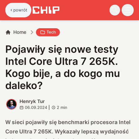
powrót
Home
Tech
Pojawiły się nowe testy
Intel Core Ultra 7 265K.
Kogo bije, a do kogo mu
daleko?
Henryk Tur
H
06.09.2024
|
2
min
W sieci pojawiły się benchmarki procesora Intel
Core Ultra 7 265K. Wykazały lepszą wydajność