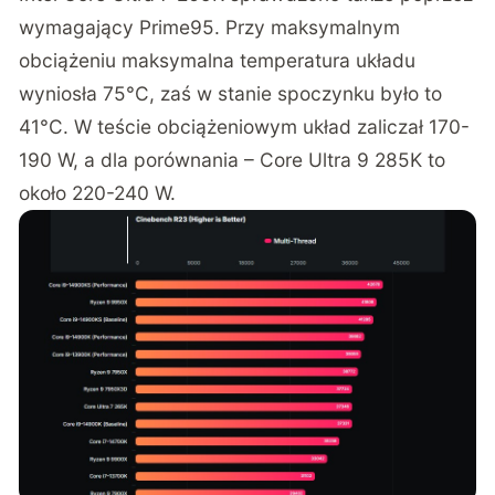
wymagający Prime95. Przy maksymalnym
obciążeniu maksymalna temperatura układu
wyniosła 75°C, zaś w stanie spoczynku było to
41°C. W teście obciążeniowym układ zaliczał 170-
190 W, a dla porównania – Core Ultra 9 285K to
około 220-240 W.