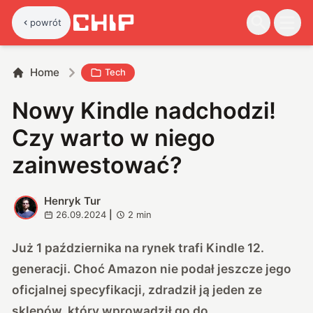
powrót
Home
Tech
Nowy Kindle nadchodzi!
Czy warto w niego
zainwestować?
Henryk Tur
H
26.09.2024
|
2
min
Już 1 października na rynek trafi Kindle 12.
generacji. Choć Amazon nie podał jeszcze jego
oficjalnej specyfikacji, zdradził ją jeden ze
sklepów, który wprowadził go do