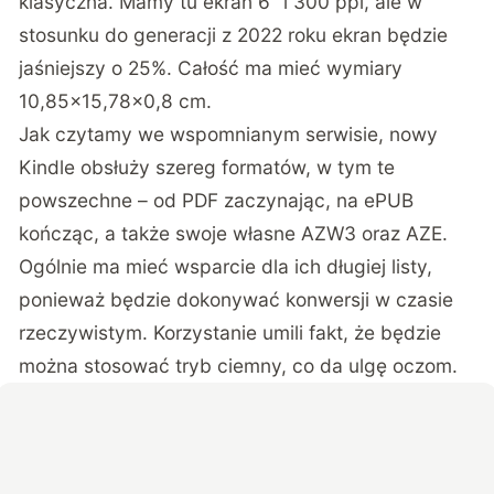
klasyczna. Mamy tu ekran 6″ i 300 ppi, ale w
stosunku do generacji z 2022 roku ekran będzie
jaśniejszy o 25%. Całość ma mieć wymiary
10,85×15,78×0,8 cm.
Jak czytamy we wspomnianym serwisie, nowy
Kindle obsłuży szereg formatów, w tym te
powszechne – od PDF zaczynając, na ePUB
kończąc, a także swoje własne AZW3 oraz AZE.
Ogólnie ma mieć wsparcie dla ich długiej listy,
ponieważ będzie dokonywać konwersji w czasie
rzeczywistym. Korzystanie umili fakt, że będzie
można stosować tryb ciemny, co da ulgę oczom.