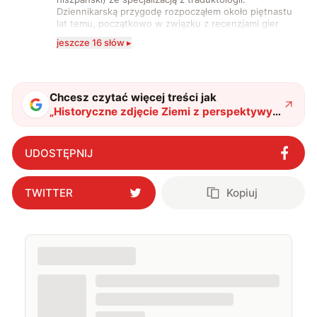
Dziennikarską przygodę rozpocząłem około piętnastu
lat temu, początkowo w związku z recenzjami gier
komputerowych i filmów. Obecnie publikuję
jeszcze 16 słów ▸
zdecydowanie częściej na tematy związane z nauką
oraz technologią. W wolnym czasie uwielbiam
podróżować, śledzić kinowe i książkowe nowości, a
także uprawiać oraz oglądać sport.
Chcesz czytać więcej treści jak
„
Historyczne zdjęcie Ziemi z perspektywy
Marsa. Nasza planeta nie jest na nim
sama
"
?
UDOSTĘPNIJ
TWITTER
Kopiuj