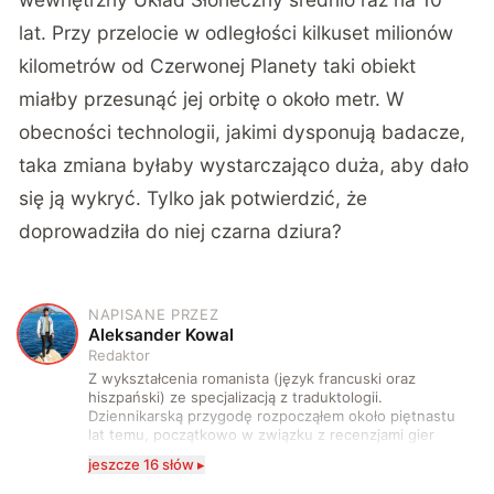
lat. Przy przelocie w odległości kilkuset milionów
kilometrów od Czerwonej Planety taki obiekt
miałby przesunąć jej orbitę o około metr. W
obecności technologii, jakimi dysponują badacze,
taka zmiana byłaby wystarczająco duża, aby dało
się ją wykryć. Tylko jak potwierdzić, że
doprowadziła do niej czarna dziura?
NAPISANE PRZEZ
A
Aleksander Kowal
Redaktor
Z wykształcenia romanista (język francuski oraz
hiszpański) ze specjalizacją z traduktologii.
Dziennikarską przygodę rozpocząłem około piętnastu
lat temu, początkowo w związku z recenzjami gier
komputerowych i filmów. Obecnie publikuję
jeszcze 16 słów ▸
zdecydowanie częściej na tematy związane z nauką
oraz technologią. W wolnym czasie uwielbiam