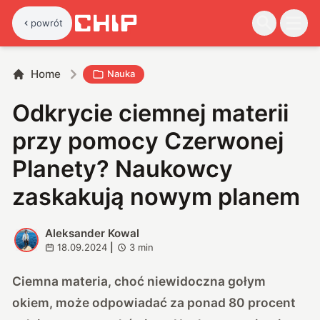
powrót
Home
Nauka
Odkrycie ciemnej materii
przy pomocy Czerwonej
Planety? Naukowcy
zaskakują nowym planem
Aleksander Kowal
A
18.09.2024
|
3
min
Ciemna materia, choć niewidoczna gołym
okiem, może odpowiadać za ponad 80 procent